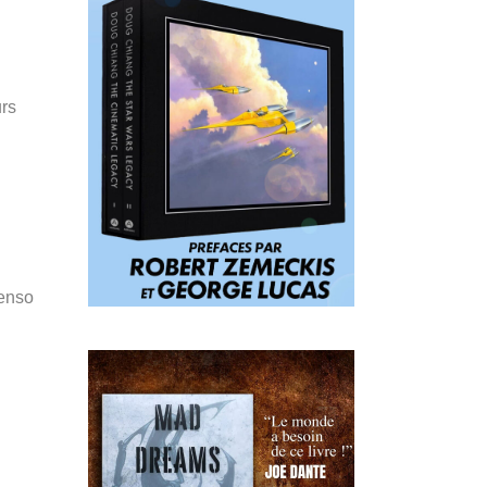
urs
Penso