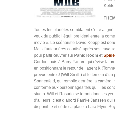
Kehle
THE
Toutes les planètes semblaient s’être alignée
yeux du public l’équilibre idéal entre la com
movie ». Le scénariste David Koepp est donc
Mais l’auteur (très courtisé après ses travau
pour partir œuvrer sur
Panic Room
et
Spide
Gordon, puis à Barry Fanaro qui révise la pr
en positionnant le retour de l’agent K (Tomm
prévue entre J (Will Smith) et le témoin d’u
Sonnenfeld, qui rempile derrière la caméra, 
conforme aux personnages tels qu’il les con
studio. Will et Rosario se feront donc les y
d’ailleurs, c’est d’abord Famke Janssen qui e
disponible et cède sa place à Lara Flynn Boy