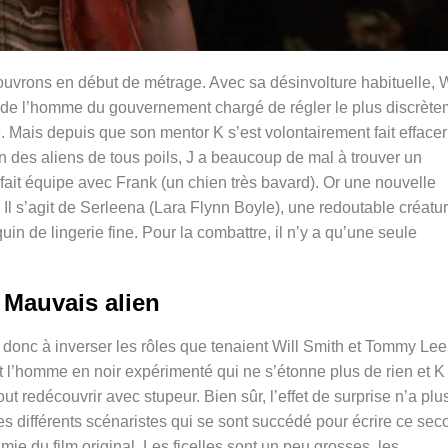
uvrons en début de métrage. Avec sa désinvolture habituelle, W
es de l’homme du gouvernement chargé de régler le plus discrèt
re. Mais depuis que son mentor K s’est volontairement fait effacer
in des aliens de tous poils, J a beaucoup de mal à trouver un
 fait équipe avec Frank (un chien très bavard). Or une nouvelle
Il s’agit de Serleena (
Lara Flynn Boyle), une redoutable créatu
n de lingerie fine. Pour la combattre, il n’y a qu’une seule
Mauvais alien
 donc à inverser les rôles que tenaient Will Smith et Tommy Lee
est l’homme en noir expérimenté qui ne s’étonne plus de rien et K
out redécouvrir avec stupeur. Bien sûr, l’effet de surprise n’a plu
es différents scénaristes qui se sont succédé pour écrire ce sec
mie du film original. Les ficelles sont un peu grosses, les