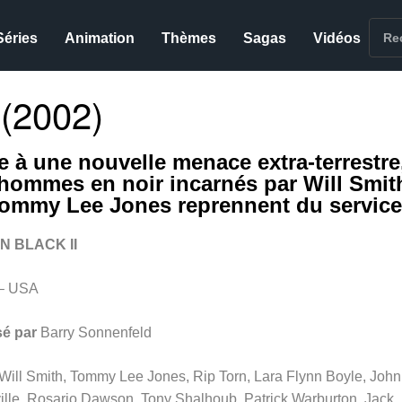
Séries
Animation
Thèmes
Sagas
Vidéos
(2002)
e à une nouvelle menace extra-terrestre
 hommes en noir incarnés par Will Smit
Tommy Lee Jones reprennent du servic
N BLACK II
– USA
sé par
Barry Sonnenfeld
Will Smith, Tommy Lee Jones, Rip Torn, Lara Flynn Boyle, Joh
ille, Rosario Dawson, Tony Shalhoub, Patrick Warburton, Jack