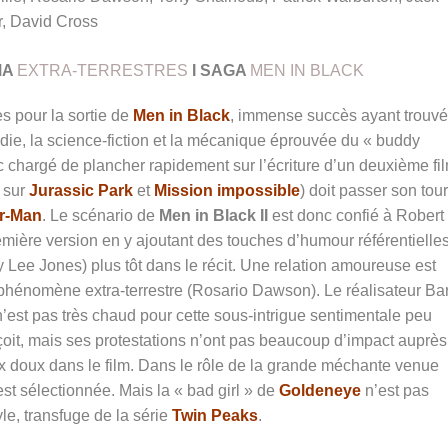
r, David Cross
MA
EXTRA-TERRESTRES
I SAGA
MEN IN BLACK
s pour la sortie de
Men in Black
, immense succès ayant trouvé
édie, la science-fiction et la mécanique éprouvée du « buddy
 chargé de plancher rapidement sur l’écriture d’un deuxième fil
x sur
Jurassic Park
et
Mission impossible
) doit passer son tour
r-Man
. Le scénario de
Men in Black II
est donc confié à Robert
emière version en y ajoutant des touches d’humour référentielles
y Lee Jones) plus tôt dans le récit. Une relation amoureuse est
n phénomène extra-terrestre (Rosario Dawson). Le réalisateur Ba
n’est pas très chaud pour cette sous-intrigue sentimentale peu
çoit, mais ses protestations n’ont pas beaucoup d’impact auprès
eux doux dans le film. Dans le rôle de la grande méchante venue
st sélectionnée. Mais la « bad girl » de
Goldeneye
n’est pas
le, transfuge de la série
Twin Peaks
.