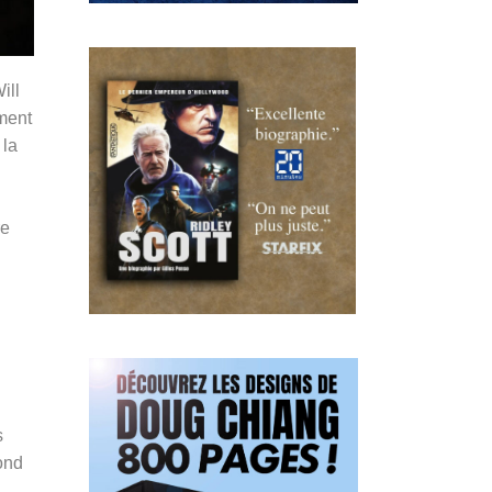
ill
ement
 la
re
s
ond