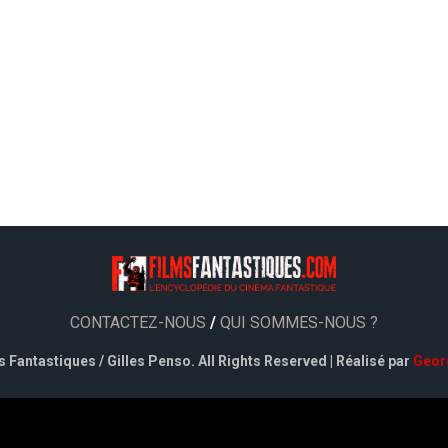
CONTACTEZ-NOUS
/
QUI SOMMES-NOUS ?
 Fantastiques / Gilles Penso. All Rights Reserved | Réalisé par
Geor