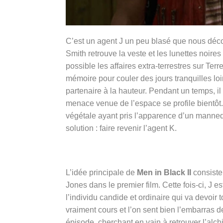
C’est un agent J un peu blasé que nous déco
Smith retrouve la veste et les lunettes noir
possible les affaires extra-terrestres sur Ter
mémoire pour couler des jours tranquilles lo
partenaire à la hauteur. Pendant un temps, il
menace venue de l’espace se profile bientôt. 
végétale ayant pris l’apparence d’un mannequi
solution : faire revenir l’agent K.
L’idée principale de
Men in Black II
consiste
Jones dans le premier film. Cette fois-ci, J 
l’individu candide et ordinaire qui va devoir t
vraiment cours et l’on sent bien l’embarras d
épisode, cherchant en vain à retrouver l’alchi