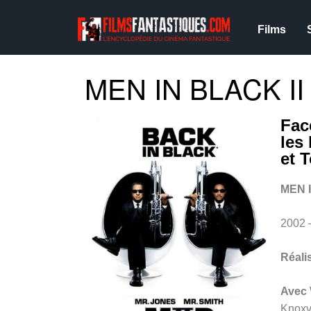
Films
MEN IN BLACK II 
Fac
les
et 
MEN I
2002 
Réali
Avec
Knoxv