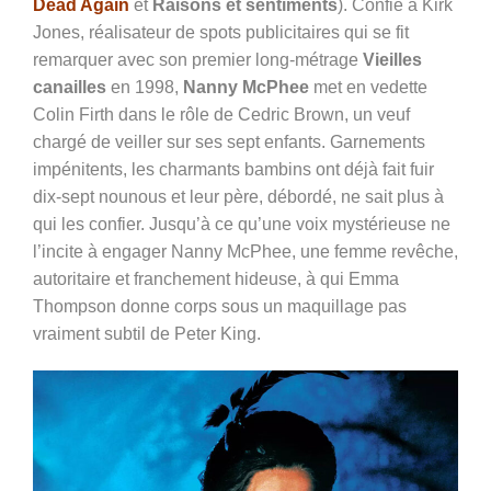
Dead Again
et
Raisons et sentiments
). Confié à Kirk
Jones, réalisateur de spots publicitaires qui se fit
remarquer avec son premier long-métrage
Vieilles
canailles
en 1998,
Nanny McPhee
met en vedette
Colin Firth dans le rôle de Cedric Brown, un veuf
chargé de veiller sur ses sept enfants. Garnements
impénitents, les charmants bambins ont déjà fait fuir
dix-sept nounous et leur père, débordé, ne sait plus à
qui les confier. Jusqu’à ce qu’une voix mystérieuse ne
l’incite à engager Nanny McPhee, une femme revêche,
autoritaire et franchement hideuse, à qui Emma
Thompson donne corps sous un maquillage pas
vraiment subtil de Peter King.