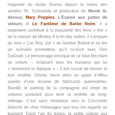
majeures du studio Disney depuis le milieu des
années 50. Scénariste et producteur de
Monte là-
dessus,
Mary Poppins
, L’Espion aux pattes de
velours
et
Le Fantôme de Barbe Noire
, il a
largement contribué à la popularité des films « live »
de la maison de Mickey. A la fin des sixties, il s’empare
du livre « Car, Boy, Girl » de Gordon Buford et en tire
un scénario prometteur, qu’il co-écrit avec Don
DaGradi. Le personnage principal de ce futur film étant
sa voiture – éclipsant tous les humains qui lui
« donneront la réplique » -, il est crucial de trouver le
bon modèle. Disney lance alors un appel d’offres
auprès d’une dizaine de fabricants automobiles.
Bientôt, le parking de la compagnie est empli de
voitures postulant pour tenir la vedette du long-
métrage. C’est sans hésitation vers la Coccinelle
blanche de chez Vokswagen que tous les regards se
tournent. Dans l’air du temps, la petite voiture aux