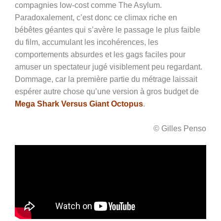
compagnies low-cost comme The Asylum.
Paradoxalement, c’est donc ce climax riche en
bébêtes géantes qui s’avère le passage le plus faible
du film, accumulant les incohérences, les
comportements absurdes et les gags faciles pour
amuser un spectateur jugé visiblement peu regardant.
Dommage, car la première partie du métrage laissait
espérer autre chose qu’une version à gros budget de
Mega Shark Versus Giant Octopus
.
© Gilles Penso