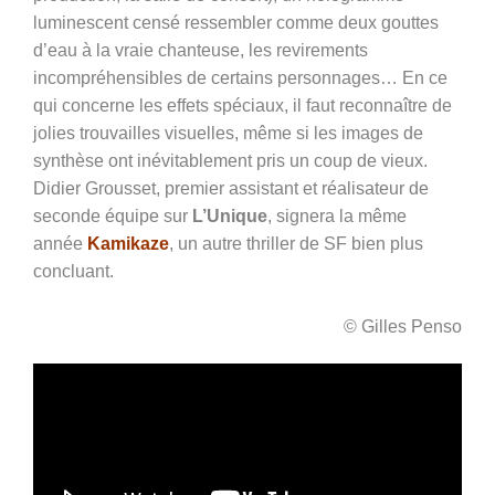
luminescent censé ressembler comme deux gouttes
d’eau à la vraie chanteuse, les revirements
incompréhensibles de certains personnages… En ce
qui concerne les effets spéciaux, il faut reconnaître de
jolies trouvailles visuelles, même si les images de
synthèse ont inévitablement pris un coup de vieux.
Didier Grousset, premier assistant et réalisateur de
seconde équipe sur
L’Unique
, signera la même
année
Kamikaze
, un autre thriller de SF bien plus
concluant.
© Gilles Penso