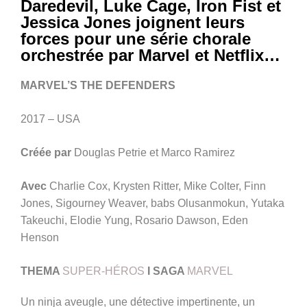
Daredevil, Luke Cage, Iron Fist et
Jessica Jones joignent leurs
forces pour une série chorale
orchestrée par Marvel et Netflix…
MARVEL’S THE DEFENDERS
2017 – USA
Créée par
Douglas Petrie et Marco Ramirez
Avec
Charlie Cox, Krysten Ritter, Mike Colter, Finn
Jones, Sigourney Weaver, babs Olusanmokun, Yutaka
Takeuchi, Elodie Yung, Rosario Dawson, Eden
Henson
THEMA
SUPER-HÉROS
I SAGA
MARVEL
Un ninja aveugle, une détective impertinente, un