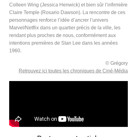
Colleen Wing (Jessica Henwick) et bien sûr l’infirmière
Claire Temple (Rosario Dawson). La rencontre de ces
personnages renforce l’idée d’ancrer l’univers
Marvel/Netflix dans un quartier précis de la ville, les
rendant plus proches de nous, conformément aux
intentions premières de Stan Lee dans les années
1960.
© Grégory
Retrouvez ici toutes les chroniques de Ciné-Média