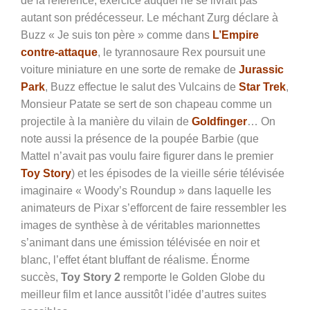
de la référence, exercice auquel ne se livrait pas
autant son prédécesseur. Le méchant Zurg déclare à
Buzz « Je suis ton père » comme dans
L’Empire
contre-attaque
, le tyrannosaure Rex poursuit une
voiture miniature en une sorte de remake de
Jurassic
Park
, Buzz effectue le salut des Vulcains de
Star Trek
,
Monsieur Patate se sert de son chapeau comme un
projectile à la manière du vilain de
Goldfinger
… On
note aussi la présence de la poupée Barbie (que
Mattel n’avait pas voulu faire figurer dans le premier
Toy Story
) et les épisodes de la vieille série télévisée
imaginaire « Woody’s Roundup » dans laquelle les
animateurs de Pixar s’efforcent de faire ressembler les
images de synthèse à de véritables marionnettes
s’animant dans une émission télévisée en noir et
blanc, l’effet étant bluffant de réalisme. Énorme
succès,
Toy Story 2
remporte le Golden Globe du
meilleur film et lance aussitôt l’idée d’autres suites