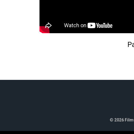
Pa
©
2026 Films