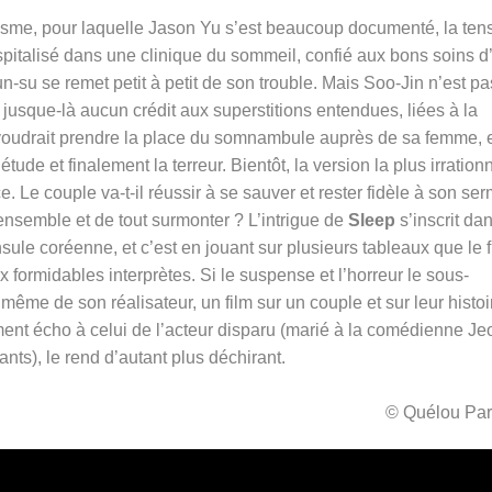
isme, pour laquelle Jason Yu s’est beaucoup documenté, la ten
spitalisé dans une clinique du sommeil, confié aux bons soins d
-su se remet petit à petit de son trouble. Mais Soo-Jin n’est pa
t jusque-là aucun crédit aux superstitions entendues, liées à la
voudrait prendre la place du somnambule auprès de sa femme, e
étude et finalement la terreur. Bientôt, la version la plus irration
 Le couple va-t-il réussir à se sauver et rester fidèle à son se
 ensemble et de tout surmonter ? L’intrigue de
Sleep
s’inscrit da
ule coréenne, et c’est en jouant sur plusieurs tableaux que le f
x formidables interprètes. Si le suspense et l’horreur le sous-
 même de son réalisateur, un film sur un couple et sur leur histoi
ement écho à celui de l’acteur disparu (marié à la comédienne Je
ants), le rend d’autant plus déchirant.
© Quélou Par