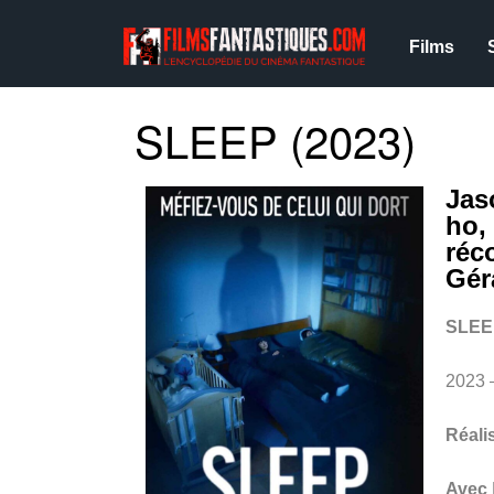
Films
SLEEP (2023)
Jas
ho,
réc
Gér
SLEE
2023
Réali
Avec