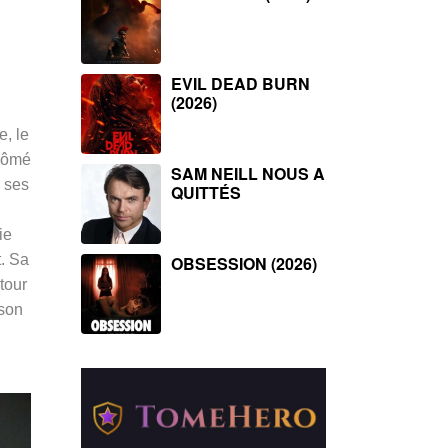
EVIL DEAD BURN
(2026)
e, le
lômé
SAM NEILL NOUS A
r ses
QUITTÉS
ie
t. Sa
OBSESSION (2026)
tour
 son