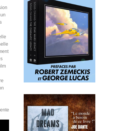
sion
’un
s
lle
nelle
rment
ns
ilm
re
on
ente