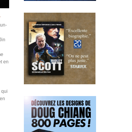
r
yun-
Jin
me
et en
 qui
 en