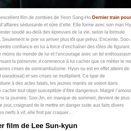
l’excellent film de zombies de Yeon Sang-Ho
Dernier train pou
d’affaires séduisante et sûre d’elle. Elle forme avec son mari H
ester soudé au-delà des épreuves de la vie, selon la formule
. Seulement le pire va arriver plus tôt que prévu. Enceinte, Soo-
erdre confiance en lui à force d’enchaîner des rôles de figurant.
le moins du monde de lui et l’encourage avec un tel enthousias
nsant la préserver, il commence à lui cacher que ce métier le m
aines crises de somnambulisme. Hyun-su est en effet atteint de
radoxal) et ses crises se multiplient. Ce type de
uire à des actes fatals, les jeunes mariés se voient dans
de cacher tout objet susceptible d’être dangereux. Malgré l’amour
dans la journée, Soo-Jin, en manque de sommeil, devient de plus
e jour, craignant de le mettre en danger suite aux faits divers
s nerfs à vif, elle finit par craquer…
er film de Lee Sun-kyun