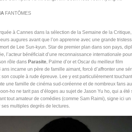
MA
FANTÔMES
uée à Cannes dans la sélection de la Semaine de la Critique,
lleurs augures avant que l’on apprenne avec une grande tristess
a mort de Lee Sun-kyun
. S
tar de premier plan dans son pays,
dip
ée, l’acteur bénéficiait d’une reconnaissance internationale pou
son rôle dans
Parasite
, Palme d’or et Oscar du meilleur film
8 ans incarne un père de famille aimant, forcé d’affronter une sér
 et son couple à rude épreuve. Lee y est particulièrement touchan
toute une famille de cinéma sud-coréenne et de nombreux fans au
oon-ho ne tarit pas d’éloges au sujet de Jason Yu ho, qui a été
avant tout amateur de comédies (comme Sam Raimi), signe ici un
ar ses multiples degrés de lectures.