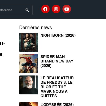
Dernières news
NIGHTBORN (2026)
n-
e
SPIDER-MAN
BRAND NEW DAY
(2026)
LE RÉALISATEUR
DE FREDDY 3, LE
BLOB ET THE
MASK NOUS A
QUITTÉS
L’ODYSSÉE (2026)