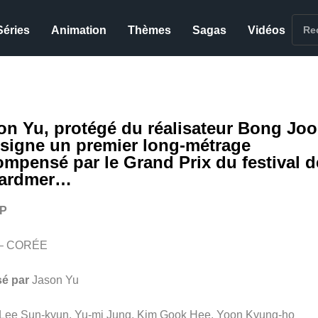
Séries
Animation
Thèmes
Sagas
Vidéos
on Yu, protégé du réalisateur Bong Joo
 signe un premier long-métrage
ompensé par le Grand Prix du festival d
ardmer…
P
 – CORÉE
sé par
Jason Yu
Lee Sun-kyun, Yu-mi Jung, Kim Gook Hee, Yoon Kyung-ho