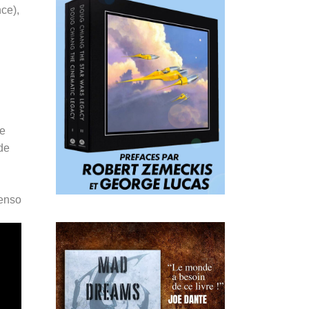
ce),
de
de
Penso