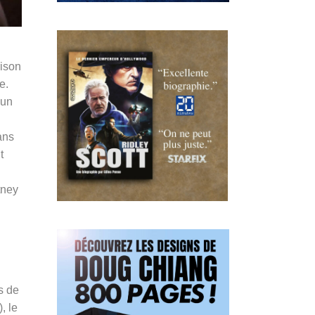
rison
e.
 un
ans
t
tney
s de
, le