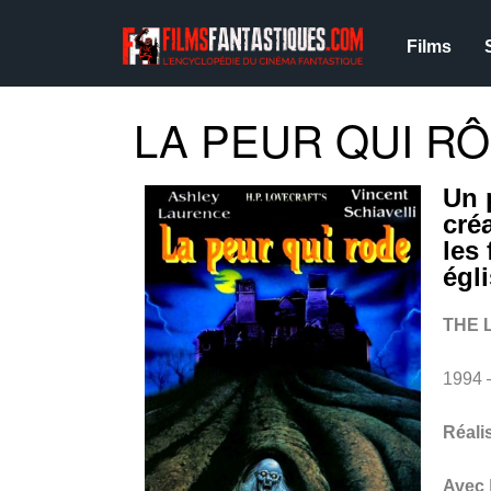
Films
LA PEUR QUI RÔ
Un p
cré
les
égl
THE 
1994 
Réali
Avec