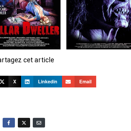
rtagez cet article
X
Linkedin
Email