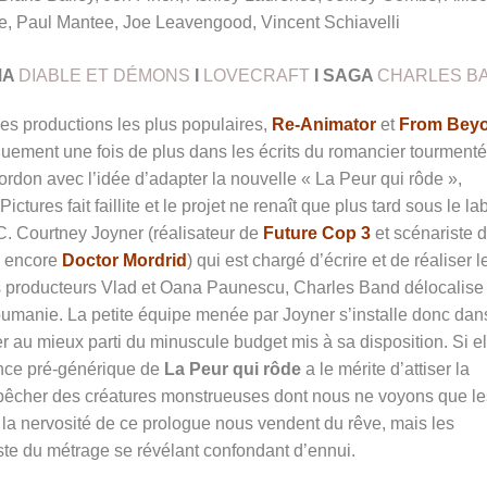
e, Paul Mantee, Joe Leavengood, Vincent Schiavelli
MA
DIABLE ET DÉMONS
I
LOVECRAFT
I SAGA
CHARLES B
es productions les plus populaires,
Re-Animator
et
From Bey
quement une fois de plus dans les écrits du romancier tourment
Gordon avec l’idée d’adapter la nouvelle « La Peur qui rôde »,
ures fait faillite et le projet ne renaît que plus tard sous le la
 C. Courtney Joyner (réalisateur de
Future Cop 3
et scénariste 
 encore
Doctor Mordrid
) qui est chargé d’écrire et de réaliser l
les producteurs Vlad et Oana Paunescu, Charles Band délocalise
umanie. La petite équipe menée par Joyner s’installe donc dan
rer au mieux parti du minuscule budget mis à sa disposition. Si el
ence pré-générique de
La Peur qui rôde
a le mérite d’attiser la
empêcher des créatures monstrueuses dont nous ne voyons que le
t la nervosité de ce prologue nous vendent du rêve, mais les
ste du métrage se révélant confondant d’ennui.