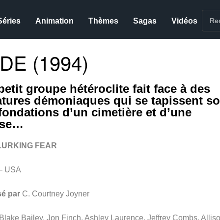
Séries
Animation
Thèmes
Sagas
Vidéos
DE (1994)
etit groupe hétéroclite fait face à des
atures démoniaques qui se tapissent s
 fondations d’un cimetière et d’une
ise…
LURKING FEAR
– USA
sé par
C. Courtney Joyner
Blake Bailey, Jon Finch, Ashley Laurence, Jeffrey Combs, Allis