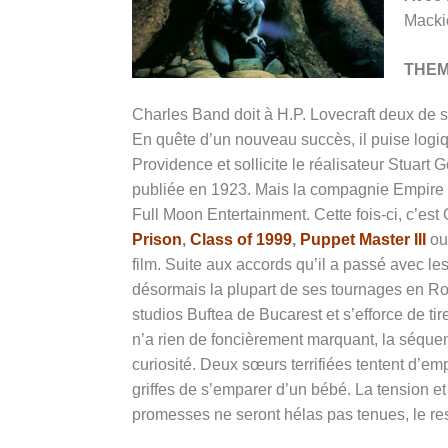
Macki
THE
Charles Band doit à H.P. Lovecraft deux de s
En quête d’un nouveau succès, il puise logi
Providence et sollicite le réalisateur Stuart 
publiée en 1923. Mais la compagnie Empire Pict
Full Moon Entertainment. Cette fois-ci, c’est
Prison
,
Class of 1999
,
Puppet Master III
ou
film. Suite aux accords qu’il a passé avec 
désormais la plupart de ses tournages en Ro
studios Buftea de Bucarest et s’efforce de ti
n’a rien de foncièrement marquant, la séqu
curiosité. Deux sœurs terrifiées tentent d’
griffes de s’emparer d’un bébé. La tension e
promesses ne seront hélas pas tenues, le re