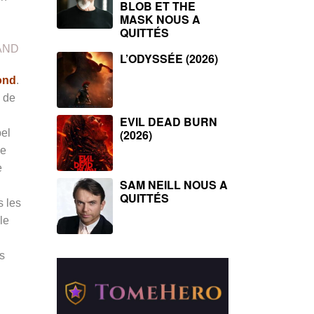
BLOB ET THE
MASK NOUS A
QUITTÉS
AND
L’ODYSSÉE (2026)
ond
.
é de
EVIL DEAD BURN
bel
(2026)
de
e
SAM NEILL NOUS A
QUITTÉS
s les
le
s