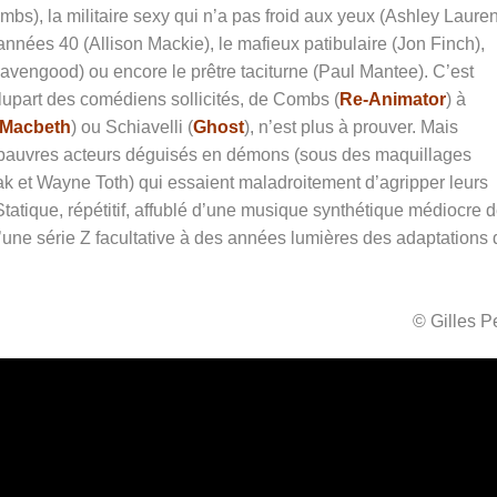
bs), la militaire sexy qui n’a pas froid aux yeux (Ashley Lauren
années 40 (Allison Mackie), le mafieux patibulaire (Jon Finch),
avengood) ou encore le prêtre taciturne (Paul Mantee). C’est
 plupart des comédiens sollicités, de Combs (
Re-Animator
) à
Macbeth
) ou Schiavelli (
Ghost
), n’est plus à prouver. Mais
 pauvres acteurs déguisés en démons (sous des maquillages
ak et Wayne Toth) qui essaient maladroitement d’agripper leurs
Statique, répétitif, affublé d’une musique synthétique médiocre 
’une série Z facultative à des années lumières des adaptations 
© Gilles 