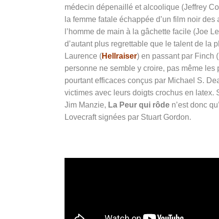
médecin dépenaillé et alcoolique (Jeffrey Com
la femme fatale échappée d’un film noir des 
l’homme de main à la gâchette facile (Joe Le
d’autant plus regrettable que le talent de la
Laurence (
Hellraiser
) en passant par Finch (
personne ne semble y croire, pas même les
pourtant efficaces conçus par Michael S. De
victimes avec leurs doigts crochus en latex. 
Jim Manzie,
La Peur qui rôde
n’est donc qu
Lovecraft signées par Stuart Gordon.