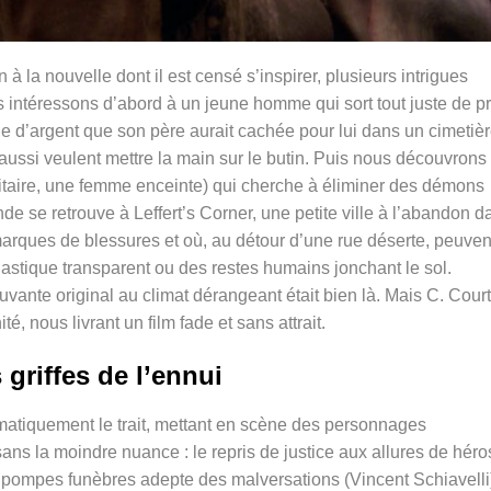
 à la nouvelle dont il est censé s’inspirer, plusieurs intrigues
s intéressons d’abord à
un jeune homme qui sort tout juste de p
 d’argent que son père aurait cachée pour lui dans un cimetièr
aussi veulent mettre la main sur le butin. Puis nous découvrons
litaire, une femme enceinte) qui cherche à éliminer des démons
de se retrouve à Leffert’s Corner, une petite ville à l’abandon d
marques de blessures et où, au détour d’une rue déserte, peuven
astique transparent ou des restes humains jonchant le sol.
uvante original au climat dérangeant était bien là. Mais C. Cour
é, nous livrant un film fade et sans attrait.
 griffes de l’ennui
matiquement le trait, mettant en scène des personnages
sans la moindre nuance : le repris de justice aux allures de héro
 pompes funèbres adepte des malversations (Vincent Schiavelli)