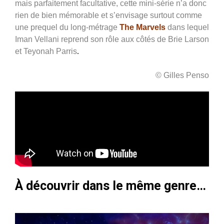
mais parfaitement facultative, cette mini-série n’a donc
rien de bien mémorable et s’envisage surtout comme
une prequel du long-métrage
The Marvels
dans lequel
Iman Vellani reprend son rôle aux côtés de
Brie Larson
et Teyonah Parris
.
© Gilles Penso
À découvrir dans le même genre…