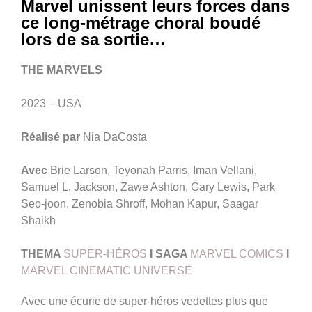
Marvel unissent leurs forces dans
ce long-métrage choral boudé
lors de sa sortie…
THE MARVELS
2023 – USA
Réalisé par
Nia DaCosta
Avec
Brie Larson, Teyonah Parris, Iman Vellani,
Samuel L. Jackson, Zawe Ashton, Gary Lewis, Park
Seo-joon, Zenobia Shroff, Mohan Kapur, Saagar
Shaikh
THEMA
SUPER-HÉROS
I SAGA
MARVEL COMICS
I
MARVEL CINEMATIC UNIVERSE
Avec une écurie de super-héros vedettes plus que