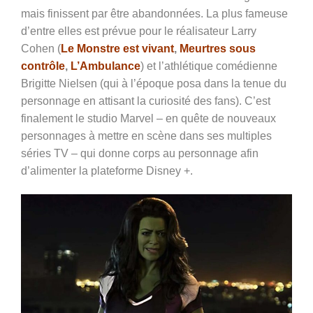
mais finissent par être abandonnées. La plus fameuse
d’entre elles est prévue pour le réalisateur Larry
Cohen (
Le Monstre est vivant
,
Meurtres sous
contrôle
,
L’Ambulance
) et l’athlétique comédienne
Brigitte Nielsen (qui à l’époque posa dans la tenue du
personnage en attisant la curiosité des fans). C’est
finalement le studio Marvel – en quête de nouveaux
personnages à mettre en scène dans ses multiples
séries TV – qui donne corps au personnage afin
d’alimenter la plateforme Disney +.