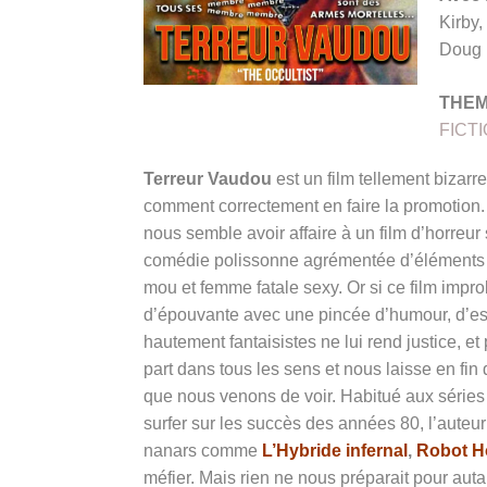
Kirby,
Doug 
THE
FICT
Terreur Vaudou
est un film tellement bizarr
comment correctement en faire la promotion. Au
nous semble avoir affaire à un film d’horreur s
comédie polissonne agrémentée d’éléments su
mou et femme fatale sexy. Or si ce film impro
d’épouvante avec une pincée d’humour, d’esp
hautement fantaisistes ne lui rend justice, et
part dans tous les sens et nous laisse en fi
que nous venons de voir. Habitué aux série
surfer sur les succès des années 80, l’auteu
nanars comme
L’Hybride infernal
,
Robot H
méfier. Mais rien ne nous préparait pour auta