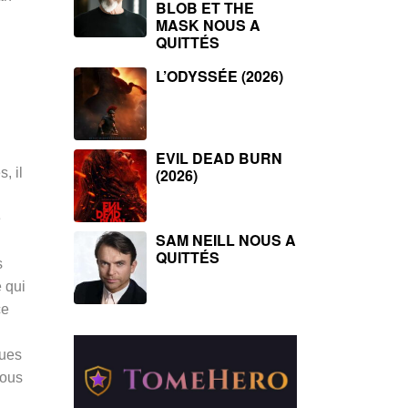
BLOB ET THE
MASK NOUS A
QUITTÉS
L’ODYSSÉE (2026)
EVIL DEAD BURN
, il
(2026)
e
SAM NEILL NOUS A
QUITTÉS
s
 qui
ce
ques
nous