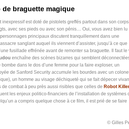
 de braguette magique
inexpressif est doté de pistolets greffés partout dans son corps.
gts, avec ses pieds ou avec son pénis… Oui, vous avez bien lu 
personnages principaux discutent tranquillement dans une
assacre sanglant auquel ils viennent d’assister, jusqu’à ce que
ne fusillade effrénée avant de remonter sa braguette. Il faut le 
audou
enchaîne des scènes bizarres qui semblent déconnectées
ne bombe dans le dos d’une femme pour la faire exploser, un
yée de Sanford Security accumule les bourdes avec un colone
que), un homme au visage déchiqueté qui se fait dépecer vivan
de combat à peu près aussi risibles que celles de
Robot Kille
nt les enjeux politico-financiers de l’installation de systèmes 
lqu’un a compris quelque chose à ce film, il est prié de se faire
© Gilles 