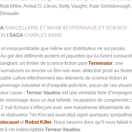
 Matt Mitler, Anibal O. Lleras, Betty Vaughn, Kate Goldsborough,
Delauder
MA
SORCELLERIE ET MAGIE
I
ESPIONNAGE ET SCIENCE-
ION
I
SAGA
CHARLES BAND
e et invraisemblable que même son distributeur ne sut jamais
 gré des différents posters et jaquettes qui lui furent consacrés
anglant, un thriller de science-fiction post-
Terminator
, une
rnaturels ou encore un film noir avec détective privé au feutr
bable cultive effectivement des éléments de science-fiction et
ionnage industriel et d’enquête policière, aucun de ces visuel
 pour cause :
Terreur Vaudou
est une véritable foire d’empoigne
n de visionnage dans un état hébété, incapables de comprendre 
s Z mal-fichues s’efforçant avec une maladresse désarmante de
r et réalisateur Tim Kincaid avait déjà signé quelques sympathi
olocaust
et
Robot Killer
. Nous savions donc qu’il nous fallait 
nt à cet indescriptible
Terreur Vaudou
.