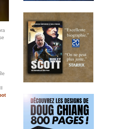
ora
se
île
Il
bot