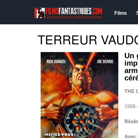
Films
TERREUR VAUDO
Un 
imp
arm
cér
THE 
1988 
Réali
Avec