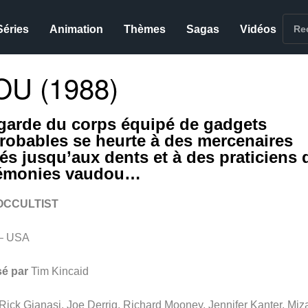
Séries
Animation
Thèmes
Sagas
Vidéos
U (1988)
garde du corps équipé de gadgets
robables se heurte à des mercenaires
és jusqu’aux dents et à des praticiens 
émonies vaudou…
OCCULTIST
– USA
sé par
Tim Kincaid
Rick Gianasi, Joe Derrig, Richard Mooney, Jennifer Kanter, Miz