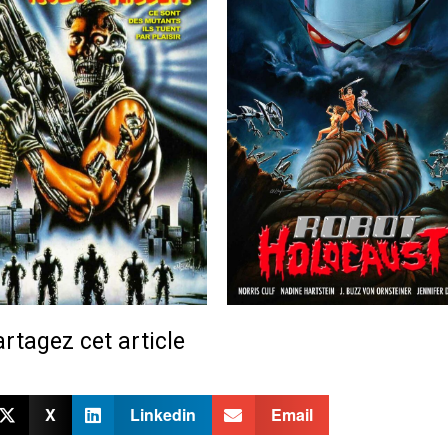
rtagez cet article
X
Linkedin
Email