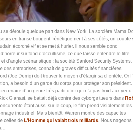
u se déroule quelque part dans New York. La sorcière Mama D
nseurs en transe bougent frénétiquement à ses côtés, un couple 
udain écorché vif et se met à hurler. Il nous semble donc
’horreur sur fond d’occultisme, ce que laisse entendre le titre
et d’angle scénaristique : la société Sanford Security Systems,
des entreprises, connaît de graves difficultés financières.
d (Joe Derrig) doit trouver le moyen d’élargir sa clientèle. Or l’
ution, a besoin d’un garde du corps pour protéger son président.
naire d’un genre très particulier qui n’a pas froid aux yeux. 
» Rick Gianasi, se battait déjà contre des cyborgs tueurs dans
Ro
concurrente étant aussi sur le coup, le film prend visiblement les
pionnage industriel. Mais bientôt, Warren montre des capacités
de celles de
L’Homme qui valait trois milliards
. Nous nageons
on…