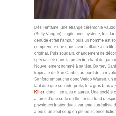
Dès l’entame, une étrange cérémonie vaudo
(Betty Vaughn) s’agite avec hystérie, les da
dénude et fait l’amour, puis un homme est so
comprendre que nous avons affaire à un film d
original. Puis soudain, changement de décor 
spécialisée dans la protection haut de gamme 
Nouvellement nommé à sa tête,
Barney Sanfor
tropicale de San Caribe, au bord de la révol
Sanford embauche donc Waldo Warren, un merce
faut dire que son interprète, le « gros bras 
Killer
, donc il en a vu d’autres. Une société 
allures d’une sorte de thriller sur fond d’es
physiques inattendues, variante surréaliste 
alors d’un seul coup en pleine science-ficti