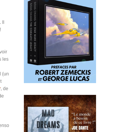
 Il
!
voir
 les
l (un
t
r
, de
de
Penso