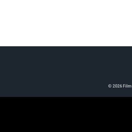
©
2026 Films