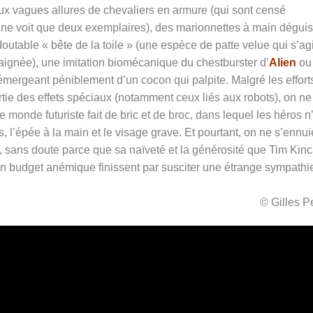
x vagues allures de chevaliers en armure (qui sont censé
 ne voit que deux exemplaires), des marionnettes à main dégui
utable « bête de la toile » (une espèce de patte velue qui s’ag
ignée), une imitation biomécanique du chestburster d’
Alien
ou
 émergeant péniblement d’un cocon qui palpite. Malgré les effort
tie des effets spéciaux (notamment ceux liés aux robots), on ne
monde futuriste fait de bric et de broc, dans lequel les héros n
s, l’épée à la main et le visage grave. Et pourtant, on ne s’ennui
, sans doute parce que sa naïveté et la générosité que Tim Kinc
n budget anémique finissent par susciter une étrange sympathi
© Gilles 