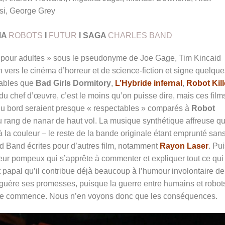
si, George Grey
MA
ROBOTS
I
FUTUR
I SAGA
CHARLES BAND
« pour adultes » sous le pseudonyme de Joe Gage, Tim Kincaid
 vers le cinéma d’horreur et de science-fiction et signe quelque
rables que
Bad Girls Dormitory
,
L’Hybride infernal
,
Robot Kill
du chef d’œuvre, c’est le moins qu’on puisse dire, mais ces film
du bord seraient presque « respectables » comparés à
Robot
au rang de nanar de haut vol. La musique synthétique affreuse qu
 la couleur – le reste de la bande originale étant emprunté san
d Band écrites pour d’autres film, notamment
Rayon Laser
. Pu
ateur pompeux qui s’apprête à commenter et expliquer tout ce qui
t papal qu’il contribue déjà beaucoup à l’humour involontaire de
urs guère ses promesses, puisque la guerre entre humains et robot
rigue commence. Nous n’en voyons donc que les conséquences.