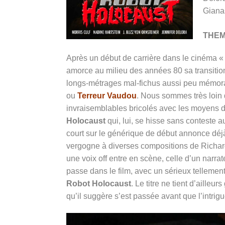
Giana
THE
Après un début de carrière dans le cinéma 
amorce au milieu des années 80 sa transition
longs-métrages mal-fichus aussi peu mémo
ou
Terreur Vaudou
. Nous sommes très loin 
invraisemblables bricolés avec les moyens 
Holocaust
qui, lui, se hisse sans conteste 
court sur le générique de début annonce déjà
vergogne à diverses compositions de Richar
une voix off entre en scène, celle d’un narr
passe dans le film, avec un sérieux tellemen
Robot Holocaust
. Le titre ne tient d’aille
qu’il suggère s’est passée avant que l’int