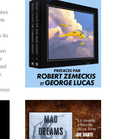
sées
ite
s du
’en
e
aid
e.
Penso