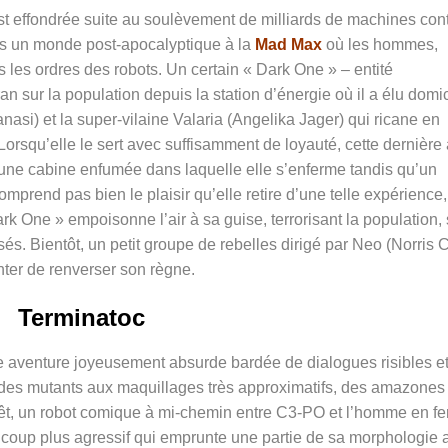
st
effondrée suite au soulèvement de milliards de machines con
s un monde post-apocalyptique à la
Mad Max
où les hommes,
us les ordres des robots. Un certain « Dark One » – entité
n sur la population depuis la station d’énergie où il a élu domic
nasi) et la super-vilaine Valaria (
Angelika Jager)
qui ricane en
rsqu’elle le sert avec suffisamment de loyauté, cette dernière 
», une cabine enfumée dans laquelle elle s’enferme tandis qu’un
prend pas bien le plaisir qu’elle retire d’une telle expérience,
k One » empoisonne l’air à sa guise, terrorisant la population, 
 Bientôt, un petit groupe de rebelles dirigé par Neo (Norris C
nter de renverser son règne.
Terminatoc
te aventure joyeusement absurde bardée de dialogues risibles e
si des mutants aux maquillages très approximatifs, des amazones
rêt, un robot comique à mi-chemin entre C3-PO et l’homme en fe
ucoup plus agressif qui emprunte une partie de sa morphologie 