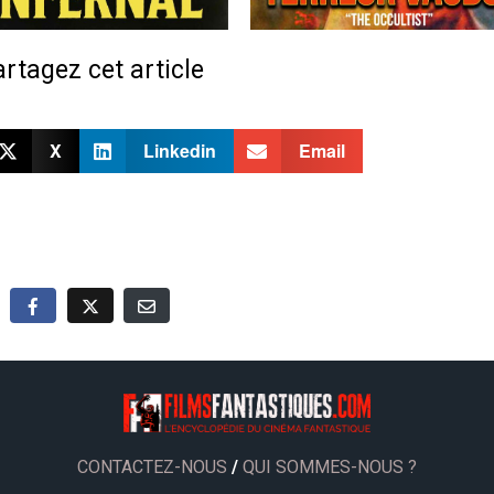
rtagez cet article
X
Linkedin
Email
CONTACTEZ-NOUS
/
QUI SOMMES-NOUS ?