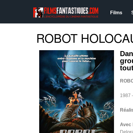
Films
ROBOT HOLOCAU
Dan
gro
tou
ROBO
1987 
Réali
Avec
Delor