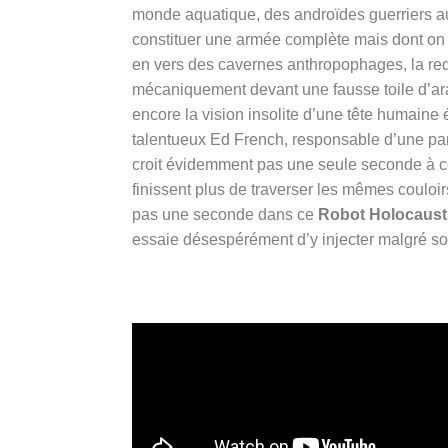
monde aquatique, des androïdes guerriers au
constituer une armée complète mais dont on
en vers des cavernes anthropophages, la redo
mécaniquement devant une fausse toile d’ara
encore la vision insolite d’une tête humaine
talentueux Ed French, responsable d’une par
croit évidemment pas une seule seconde à ce 
finissent plus de traverser les mêmes couloir
pas une seconde dans ce
Robot Holocaust
essaie désespérément d’y injecter malgré so