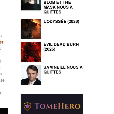
BLOB ET THE
MASK NOUS A
QUITTÉS
L’ODYSSÉE (2026)
s
er
EVIL DEAD BURN
(2026)
s
i
SAM NEILL NOUS A
s
QUITTÉS
is
 se
s