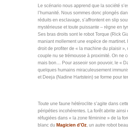
Le scénario nous apprend que la société s’e
l’humanité. Nous sommes donc plongés dan
réduits en esclavage, s’affrontent en slip so
mystérieuse et toute puissante – règne en tyra
Ses bras droits sont le robot Torque (Rick Gia
maniant mollement une espèce de martinet. Lo
droit de profiter de « la machine du plaisir 
couple nu se trémousse à proximité. On ne com
mais bon… Pour asseoir son pouvoir, le « Dar
quelques humains miraculeusement immunisés.
et Deeja (Nadine Hartstein) se forme pour te
Toute une faune hétéroclite s’agite dans cet
péripéties incohérentes. La forêt abrite ain
réfugiées dans « la zone féminine » de la fo
blanc du
Magicien d’Oz
, un autre robot bea