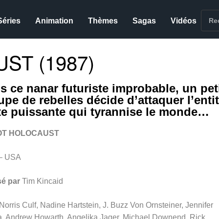
Séries
Animation
Thèmes
Sagas
Vidéos
ST (1987)
s ce nanar futuriste improbable, un pet
upe de rebelles décide d’attaquer l’enti
te puissante qui tyrannise le monde…
T HOLOCAUST
– USA
sé par
Tim Kincaid
Norris Culf, Nadine Hartstein, J. Buzz Von Ornsteiner, Jennifer
a, Andrew Howarth, Angelika Jager, Michael Downend, Rick