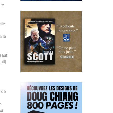
tre
ile.
a le
sauf
ulf)
t de
r
au