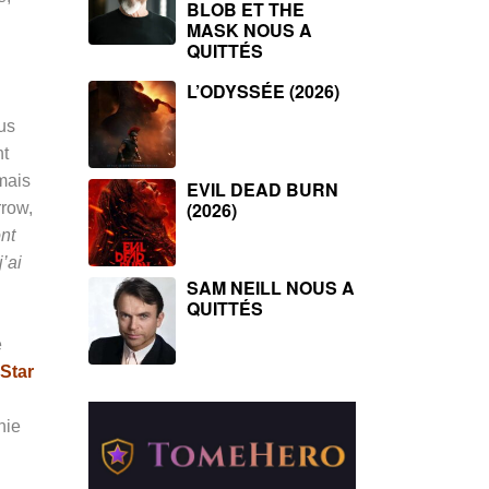
BLOB ET THE
MASK NOUS A
QUITTÉS
L’ODYSSÉE (2026)
us
nt
mais
EVIL DEAD BURN
(2026)
rrow,
nt
’ai
SAM NEILL NOUS A
QUITTÉS
e
Star
nie