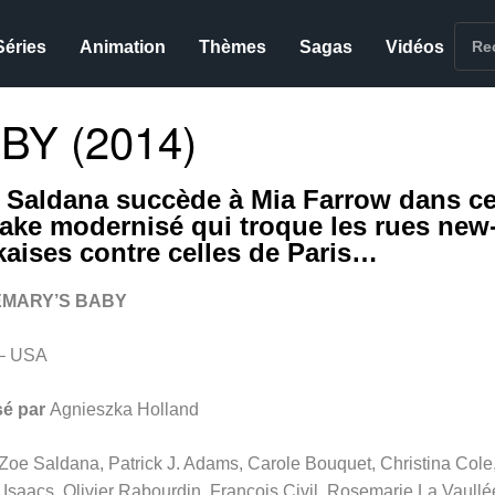
Séries
Animation
Thèmes
Sagas
Vidéos
Y (2014)
 Saldana succède à Mia Farrow dans c
ake modernisé qui troque les rues new
kaises contre celles de Paris…
MARY’S BABY
– USA
sé par
Agnieszka Holland
Zoe Saldana, Patrick J. Adams, Carole Bouquet, Christina Cole
Isaacs, Olivier Rabourdin, François Civil, Rosemarie La Vaullé