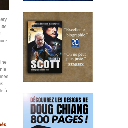
mary
itte
e
ivre.
aine
nie
unes
is
te à
nés
,