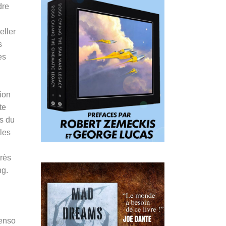
dre
eller
s
es
ion
te
es du
les
très
ng.
Penso