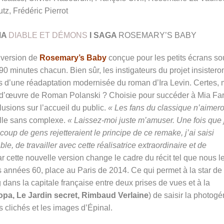
tz, Frédéric Pierrot
MA
DIABLE ET DÉMONS
I
SAGA
ROSEMARY’S BABY
 version de
Rosemary’s Baby
conçue pour les petits écrans so
 minutes chacun. Bien sûr, les instigateurs du projet insistero
is d’une réadaptation modernisée du roman d’Ira Levin. Certes, 
 d’œuvre de Roman Polanski ? Choisie pour succéder à Mia Fa
llusions sur l’accueil du public.
« Les fans du classique n’aimero
-elle sans complexe.
« Laissez-moi juste m’amuser. Une fois que j
oup de gens rejetteraient le principe de ce remake, j’ai saisi
e, de travailler avec cette réalisatrice extraordinaire et de
r cette nouvelle version change le cadre du récit tel que nous l
s années 60, place au Paris de 2014. Ce qui permet à la star de
dans la capitale française entre deux prises de vues et à la
pa, Le Jardin secret, Rimbaud Verlaine
) de saisir la photogé
es clichés et les images d’Épinal.