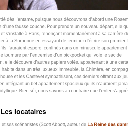
ordé dès l’entame, puisque nous découvrons d’abord une Rose
 d’une fausse couche. Pour prendre un nouveau départ, elle qu
 et s’installe à Paris, renonçant momentanément à sa carrière d
r à la Sorbonne en essayant de terminer d’écrire son premier l
qu’ils l’auraient espéré, confinés dans un minuscule appartement
ge tournure par l’entremise d’un pickpocket qui vole le sac de
, elle découvre d’autres papiers volés, appartenant à une cert
i habite dans un très luxueux immeuble, la Chimère, en compag
use et les Castevet sympathisent, ces derniers offrant aux je
s en intégrant un bel appartement spacieux qu’ils n’auraient jama
idyllique. Bien sûr, nous savons au contraire que l’enfer s’apprê
Les locataires
et ses scénaristes (Scott Abbott, auteur de
La Reine des dam