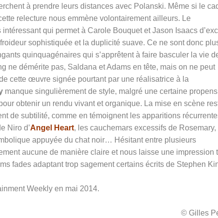
erchent à prendre leurs distances avec Polanski. Même si le ca
 cette relecture nous emmène volontairement ailleurs. Le
s intéressant qui permet à Carole Bouquet et Jason Isaacs d’exc
a froideur sophistiquée et la duplicité suave. Ce ne sont donc plu
ngants quinquagénaires qui s’apprêtent à faire basculer la vie d
ng ne démérite pas, Saldana et Adams en tête, mais on ne peut
 de cette œuvre signée pourtant par une réalisatrice à la
y
manque singulièrement de style, malgré une certaine propens
 pour obtenir un rendu vivant et organique. La mise en scène res
ent de subtilité, comme en témoignent les apparitions récurrent
e Niro d’
Angel Heart
, les cauchemars excessifs de Rosemary, 
mbolique appuyée du chat noir… Hésitant entre plusieurs
lement aucune de manière claire et nous laisse une impression 
lms fades adaptant trop sagement certains écrits de Stephen Ki
rtainment Weekly en mai 2014.
© Gilles 