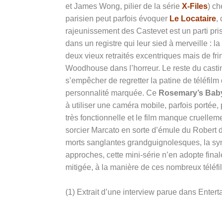
et James Wong, pilier de la série
X-Files
) ch
parisien peut parfois évoquer
Le Locataire
,
rajeunissement des Castevet est un parti pri
dans un registre qui leur sied à merveille : l
deux vieux retraités excentriques mais de fri
Woodhouse dans l’horreur. Le reste du casti
s’empêcher de regretter la patine de téléfilm
personnalité marquée. Ce
Rosemary’s Bab
à utiliser une caméra mobile, parfois portée,
très fonctionnelle et le film manque cruellem
sorcier Marcato en sorte d’émule du Robert d
morts sanglantes grandguignolesques, la sy
approches, cette mini-série n’en adopte fina
mitigée, à la manière de ces nombreux téléfi
(1) Extrait d’une interview parue dans Ente