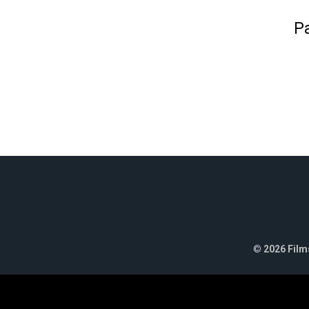
Pa
©
2026 Films