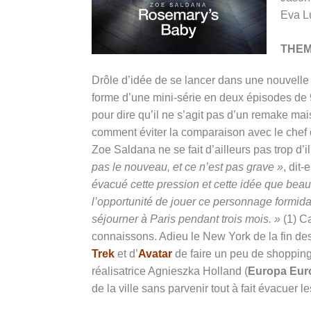
Eva Lu
THE
Drôle d’idée de se lancer dans une nouvelle
forme d’une mini-série en deux épisodes de 90
pour dire qu’il ne s’agit pas d’un remake ma
comment éviter la comparaison avec le chef
Zoe Saldana ne se fait d’ailleurs pas trop d’i
pas le nouveau, et ce n’est pas grave »
, dit
évacué cette pression et cette idée que beauc
l’opportunité de jouer ce personnage formidabl
séjourner à Paris pendant trois mois. »
(1) Ca
connaissons. Adieu le New York de la fin de
Trek
et d’
Avatar
de faire un peu de shopping 
réalisatrice Agnieszka Holland (
Europa Euro
de la ville sans parvenir tout à fait évacuer l