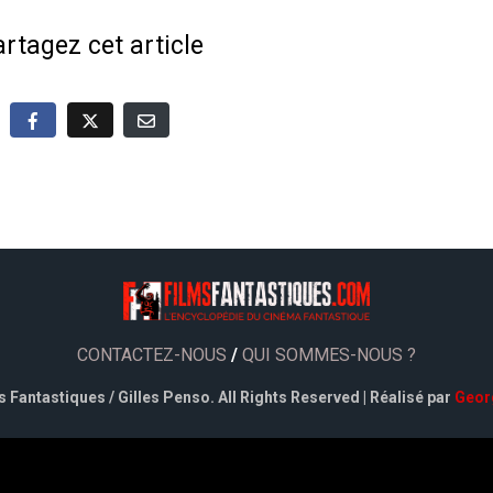
rtagez cet article
CONTACTEZ-NOUS
/
QUI SOMMES-NOUS ?
 Fantastiques / Gilles Penso. All Rights Reserved | Réalisé par
Geor