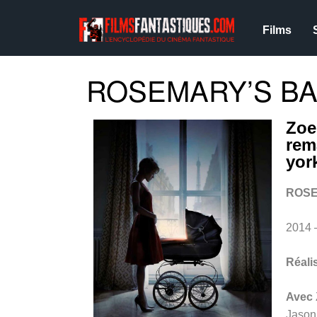
Films
ROSEMARY’S BAB
Zoe
rem
yor
ROSE
2014 
Réali
Avec
Jason 