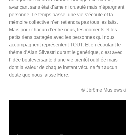
avançant sans état d’âme ni cruauté mais n’épargnant
personne. Le temps passe, une vie s’écoule et la
mémoire collective n’en retiendra pas tous les faits.
Mais pour chacun d’entre nous, les moments et les
petits riens partagés avec les personnes qui nous
accompagnent représentent TOUT.
Et en écoutant le
thème d’Alan Silvestri durant le générique, c’est
avec
l’idée bouleversante d’une vie bientôt oubliée mais
dont la valeur de chaque instant vécu ne fait aucun
doute que nous laisse
Here
.
© Jérôme Muslewski