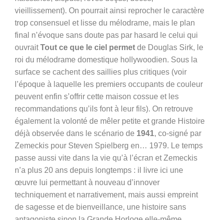
vieillissement). On pourrait ainsi reprocher le caractère
trop consensuel et lisse du mélodrame, mais le plan
final n’évoque sans doute pas par hasard le celui qui
ouvrait
Tout ce que le
c
iel permet
de Douglas Sirk, le
roi du mélodrame domestique hollywoodien.
S
ous la
surface se cachent des sailli
e
s plus critiques (voir
l’époque à laquelle les premiers occupants de couleur
peuvent enfin s’offrir cette maison cossue et les
recommandations qu’ils font à leur fils). On retrouve
également la volonté de mêler petite et grande Histoire
déjà observée dans le scénario de
1941
, co-signé par
Zemeckis pour Steven Spielberg en
…
1979. Le temps
passe aussi vite dans la vie qu’à l’écran et Zemeckis
n’a plus 20 ans depuis longtemps : il livre ici une
œuvre lui permettant à nouveau d’innover
techniquement et narrativement, mais aussi empreint
de sagesse et de bienveillance, une histoire sans
antagoniste sinon la Grande Horloge elle-même,