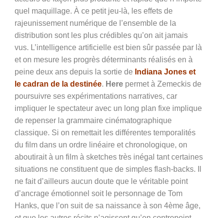
quel maquillage.
À
ce petit jeu-là, les effets de
rajeunissement numérique de l’ensemble de la
distribution sont les plus
crédibles
qu’on ait jamais
vus. L’
i
ntelligence
a
rtificielle est bien sûr passée par là
et on mesure les progrès déterminants réalisés en à
peine deux ans depuis la sortie de
Indiana Jones et
le
c
adran de la d
estinée
.
Here
permet à Zemeckis de
poursuivre s
es expérimentations narratives
,
car
impliquer le spectateur avec un long plan fixe implique
de repenser la grammaire cinématographique
classique. Si on remettait les différentes temporalités
du film dans un ordre linéaire et chronologique, on
aboutirait à un film à sketches très inégal tant certaines
situations ne constituent que de simples flash-backs. Il
ne fait d’ailleurs aucun doute que le véritable point
d’ancrage émotionnel soit le personnage de Tom
Hanks, que l’on suit de sa naissance à son 4ème âge,
et que les autres récits n’agissent qu’en contrepoint