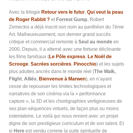
Avec
la
t
rilogie
Retour vers le
f
utur
,
Qui veut la
p
eau
de Roger Rabbit ?
e
t
Forrest Gump
, Robert
Zemeckis a déjà inscrit son nom au panthéon du 7ème
Art. Malheureusement, son dernier grand succès
critique et commercial remonte à
Seul au
m
onde
en
2000. Depuis, il a alterné avec une fortune déclinante
les films familiaux (
Le Pôle
e
xpress
,
Le No
ë
l de
Scrooge
,
Sacrées sorcières
,
Pinocchio
) et les sujets
plus adultes ancrés dans le monde réel (
The Walk,
Flight
,
Alliés
,
Bienvenue à Marwen
), en
n’
ayant
cesse de repousser les limites technologiques et
narratives de son cinéma via la «
p
erformance
c
apture », la 3D et les chorégraphies vertigineuses de
ses plan-séquences virtuels, de façon plus ou moins
ostentatoire.
Le voilà qui
nous revient avec un projet
digne de son prestigieux curriculum et de son talent. Et
si
Here
est vendu comme la suite spirituelle de