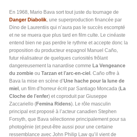
En 1968, Mario Bava sort tout juste du tournage de
Danger Diabolik
, une superproduction financée par
Dino de Laurentiis qui n’aura pas le succès escompté
et ne se muera que plus tard en film culte. Le cinéaste
entend bien ne pas perdre le rythme et accepte donc la
proposition du producteur espagnol Manuel Caño,
futur réalisateur de quelques curiosités frôlant
dangereusement la nanardise comme
La Vengeance
du zombie
ou
Tarzan et l’arc-en-ciel
. Caño offre à
Bava la mise en scène d’
Une hache pour la lune de
miel
, un film d’horreur écrit par Santiago Moncada (
La
Cloche de l’enfer
) et coproduit par Giuseppe
Zaccariello (
Femina Ridens
). Le rôle masculin
principal est proposé à l’acteur canadien Stephen
Forsyth, que Bava sélectionne principalement pour sa
photogénie (et peut-être aussi pour une certaine
ressemblance avec John Philip Law qu’il vient de