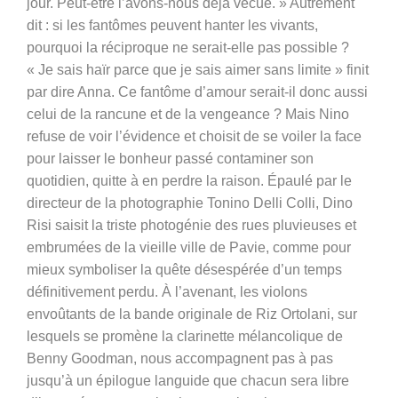
jour. Peut-être l’avons-nous déjà vécue. » Autrement
dit : si les fantômes peuvent hanter les vivants,
pourquoi la réciproque ne serait-elle pas possible ?
« Je sais haïr parce que je sais aimer sans limite » finit
par dire Anna. Ce fantôme d’amour serait-il donc aussi
celui de la rancune et de la vengeance ? Mais Nino
refuse de voir l’évidence et choisit de se voiler la face
pour laisser le bonheur passé contaminer son
quotidien, quitte à en perdre la raison. Épaulé par le
directeur de la photographie Tonino Delli Colli, Dino
Risi saisit la triste photogénie des rues pluvieuses et
embrumées de la vieille ville de Pavie, comme pour
mieux symboliser la quête désespérée d’un temps
définitivement perdu. À l’avenant, les violons
envoûtants de la bande originale de Riz Ortolani, sur
lesquels se promène la clarinette mélancolique de
Benny Goodman, nous accompagnent pas à pas
jusqu’à un épilogue languide que chacun sera libre