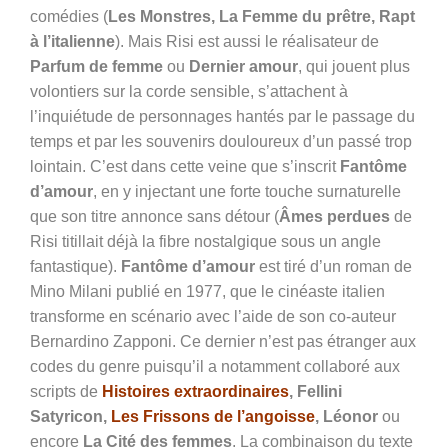
comédies (
Les Monstres, La Femme du prêtre, Rapt
à l’italienne
). Mais Risi est aussi le réalisateur de
Parfum de femme
ou
Dernier amour
, qui jouent plus
volontiers sur la corde sensible, s’attachent à
l’inquiétude de personnages hantés par le passage du
temps et par les souvenirs douloureux d’un passé trop
lointain. C’est dans cette veine que s’inscrit
Fantôme
d’amour
, en y injectant une forte touche surnaturelle
que son titre annonce sans détour (
Âmes perdues
de
Risi titillait déjà la fibre nostalgique sous un angle
fantastique).
Fantôme d’amour
est tiré d’un roman de
Mino Milani publié en 1977, que le cinéaste italien
transforme en scénario avec l’aide de son co-auteur
Bernardino Zapponi. Ce dernier n’est pas étranger aux
codes du genre puisqu’il a notamment collaboré aux
scripts de
Histoires extraordinaires
, Fellini
Satyricon,
Les Frissons de l’angoisse
, Léonor
ou
encore
La Cité des femmes
. La combinaison du texte