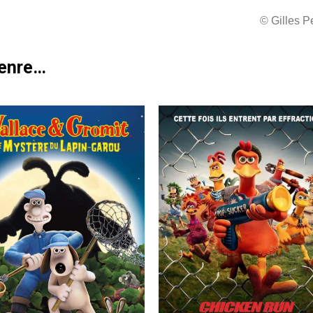
© Gilles 
genre…