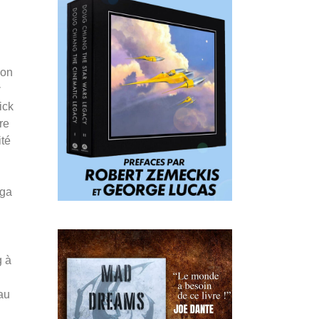
ion
y
ick
re
ité
aga
g à
 au