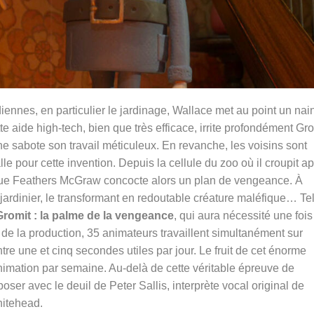
ennes, en particulier le jardinage, Wallace met au point un nai
te aide high-tech, bien que très efficace, irrite profondément Gro
e sabote son travail méticuleux. En revanche, les voisins sont
le pour cette invention. Depuis la cellule du zoo où il croupit a
que Feathers McGraw concocte alors un plan de vengeance. À
-jardinier, le transformant en redoutable créature maléfique… Tel
Gromit : la palme de la vengeance
, qui aura nécessité une fois
c de la production, 35 animateurs travaillent simultanément sur
tre une et cinq secondes utiles par jour. Le fruit de cet énorme
nimation par semaine. Au-delà de cette véritable épreuve de
ser avec le deuil de Peter Sallis, interprète vocal original de
hitehead.