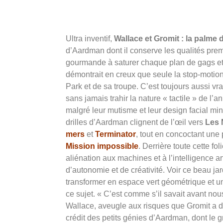
Ultra inventif,
Wallace et Gromit : la palme
d’Aardman dont il conserve les qualités pre
gourmande à saturer chaque plan de gags et 
démontrait en creux que seule la stop-motion
Park et de sa troupe. C’est toujours aussi vr
sans jamais trahir la nature « tactile » de l
malgré leur mutisme et leur design facial min
drilles d’Aardman clignent de l’œil vers
Les N
mers
et
Terminator
, tout en concoctant une
Mission impossible
. Derrière toute cette fo
aliénation aux machines et à l’intelligence ar
d’autonomie et de créativité. Voir ce beau ja
transformer en espace vert géométrique et uni
ce sujet. « C’est comme s’il savait avant n
Wallace, aveugle aux risques que Gromit a dét
crédit des petits génies d’Aardman, dont le g