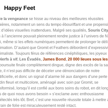
Happy Feet
 de la vengeance
se hisse au niveau des meilleures réussites
mières, notamment un sens du tempo ébouriffant et une propens
d’idées visuelles inattendues. Malgré ses qualités,
Souris Cit
 à l’ancienne pouvait pleinement rendre justice à l’univers de N
ai, même si les effets numériques permettent de prolonger le déli
’animation. D’autant que Gromit et Feathers débordent d’expressiv
imaliste. Toujours férus de références cinéphiliques, les joyeux
erfs à vif
,
Les Évadés,
James Bond
,
20 000 lieues sous les
 poursuite finale complètement dingue, digne des excès de la s
lie, il n’est pas difficile de déceler une dénonciation de notre
tificielle, et donc un signal d’alarme lié aux dangers d’une perte
rdin fleuri et multicolore, aménagé avec soin par Gromit, se
formisé, lorsqu’il est confié aux bons soins du robot, en dit lon
ous de quoi nous avons besoin » s’exclame avec enthousiasme
ectés très tôt. Bref, c’est une nouvelle réussite totale à mettre
rain de folie est miraculeusement resté intact.