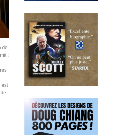
n de
mit :
près
 est
 de