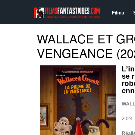
Films
WALLACE ET GRO
VENGEANCE (20
L’i
se 
rob
en
WALL
2024 
Réali