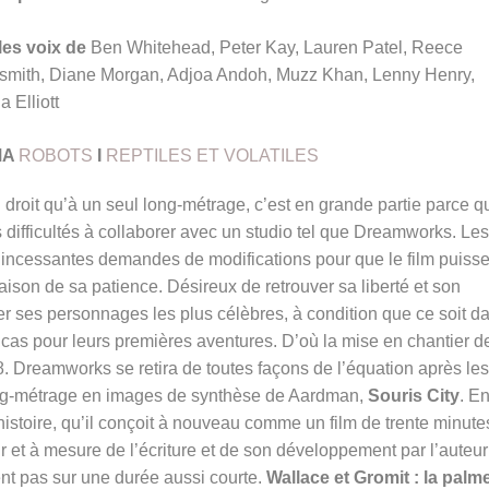
les voix de
Ben Whitehead, Peter Kay, Lauren Patel, Reece
smith, Diane Morgan, Adjoa Andoh, Muzz Khan, Lenny Henry,
a Elliott
MA
ROBOTS
I
REPTILES ET VOLATILES
 droit qu’à un seul long-métrage, c’est en grande partie parce q
 difficultés à collaborer avec un studio tel que Dreamworks. Les
incessantes demandes de modifications pour que le film puiss
aison de sa patience. Désireux de retrouver sa liberté et son
r ses personnages les plus célèbres, à condition que ce soit d
 cas pour leurs premières aventures. D’où la mise en chantier d
 Dreamworks se retira de toutes façons de l’équation après les
ong-métrage en images de synthèse de Aardman,
Souris City
. E
istoire, qu’il conçoit à nouveau comme un film de trente minute
r et à mesure de l’écriture et de son développement par l’auteur
tient pas sur une durée aussi courte.
Wallace et Gromit : la palm