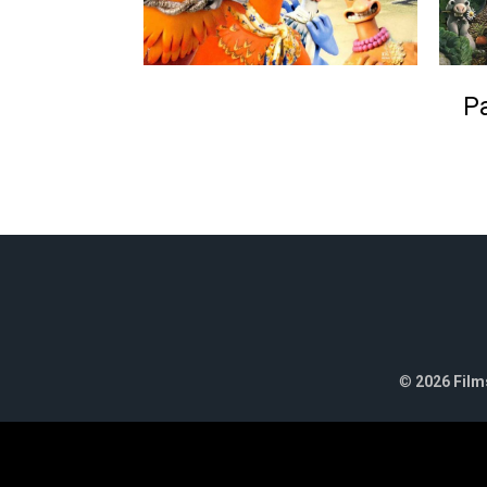
Pa
©
2026 Films