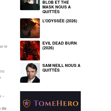
BLOB ET THE
MASK NOUS A
QUITTÉS
L’ODYSSÉE (2026)
EVIL DEAD BURN
ue le
(2026)
e
SAM NEILL NOUS A
QUITTÉS
ans
e
n
s –
e de