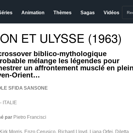
Séries
Animation
Thèmes
Sagas
Vidéos
N ET ULYSSE (1963)
crossover biblico-mythologique
robable mélange les légendes pour
hestrer un affrontement musclé en plei
en-Orient…
LE SFIDA SANSONE
– ITALIE
sé par
Pietro Francisci
Kirk Morris, Enzo Cerusico, Richard Lloyd, Liana Orfei, Diletta