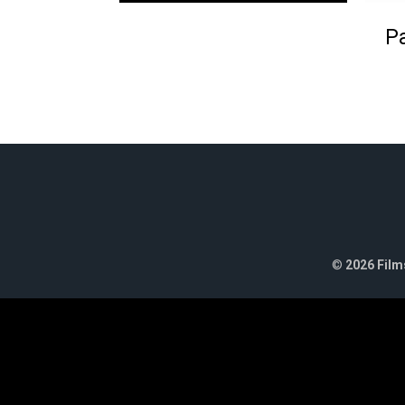
Pa
©
2026 Films