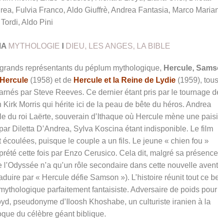
ea, Fulvia Franco, Aldo Giuffrè, Andrea Fantasia, Marco Marian
 Tordi, Aldo Pini
MA
MYTHOLOGIE
I
DIEU, LES ANGES, LA BIBLE
 grands représentants du péplum mythologique,
Hercule, Sam
’Hercule
(1958) et de
Hercule et la Reine de Lydie
(1959), tou
carnés par Steve Reeves. Ce dernier étant pris par le tournage d
lien Kirk Morris qui hérite ici de la peau de bête du héros. Andrea
ôle du roi Laërte, souverain d’Ithaque où Hercule mène une pais
par Diletta D’Andrea, Sylva Koscina étant indisponible. Le film
coulées, puisque le couple a un fils. Le jeune « chien fou »
erprété cette fois par Enzo Cerusico. Cela dit, malgré sa présence
 de l’Odyssée n’a qu’un rôle secondaire dans cette nouvelle aven
traduire par « Hercule défie Samson »). L’histoire réunit tout ce 
thologique parfaitement fantaisiste. Adversaire de poids pour
yd, pseudonyme d’Iloosh Khoshabe, un culturiste iranien à la
roque du célèbre géant biblique.