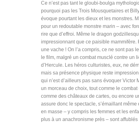
Ce n’est pas tant le gloubi-boulga mytholog
pourquoi pas les Trois Mousquetaires et Billy
évoque pourtant les dieux et les monstres. 
pour un redoutable monstre marin – avec for
rire que d’effroi. Même le dragon godzillesq
impressionnant que ce paisible mammifère. 
une vache ! On l’a compris, ce ne sont pas l
le film, malgré un combat musclé contre un l
d’Hercule. Les héros culturistes, eux, ne dé
mais sa présence physique reste impression
qui n’est d’ailleurs pas sans évoquer Victor M
un morceau de choix, tout comme le combat d
comme des châteaux de cartes, ou encore une
assure donc le spectacle, s’émaillant même 
en masse – y compris les femmes et les enfan
plus à un anachronisme près – sont affublé