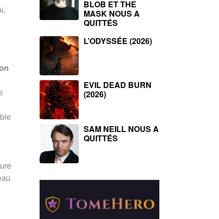
BLOB ET THE
i,
MASK NOUS A
QUITTÉS
L’ODYSSÉE (2026)
son
s
EVIL DEAD BURN
e
(2026)
ible
SAM NEILL NOUS A
QUITTÉS
ture
beau