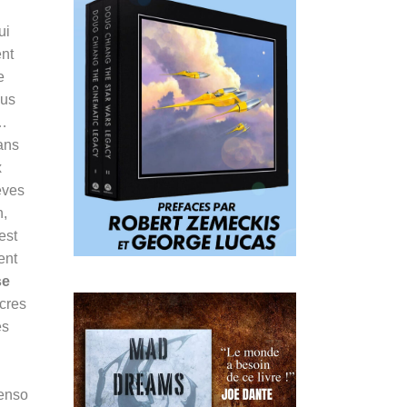
ui
ent
e
lus
à…
ans
x
eves
n,
est
ent
se
acres
es
Penso