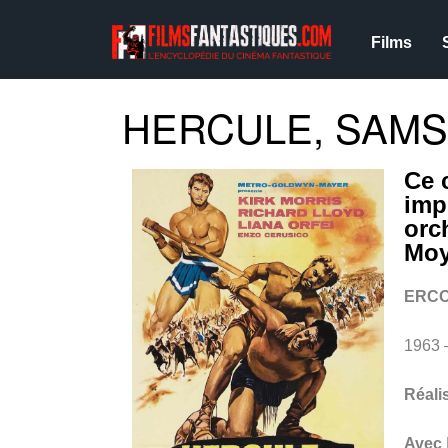
Films
HERCULE, SAMSO
Ce 
imp
orc
Moy
ERCO
1963 
Réali
Avec