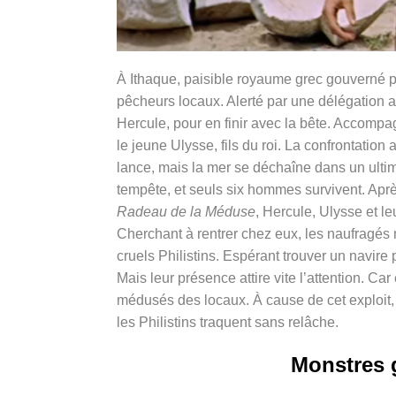
À Ithaque, paisible royaume grec gouverné pa
pêcheurs locaux. Alerté par une délégation 
Hercule, pour en finir avec la bête. Accomp
le jeune Ulysse, fils du roi. La confrontation
lance, mais la mer se déchaîne dans un ultim
tempête, et seuls six hommes survivent. Après
Radeau de la Méduse
, Hercule, Ulysse et l
Cherchant à rentrer chez eux, les naufragés
cruels Philistins. Espérant trouver un navire
Mais leur présence attire vite l’attention. Ca
médusés des locaux. À cause de cet exploit, 
les Philistins traquent sans relâche.
Monstres g