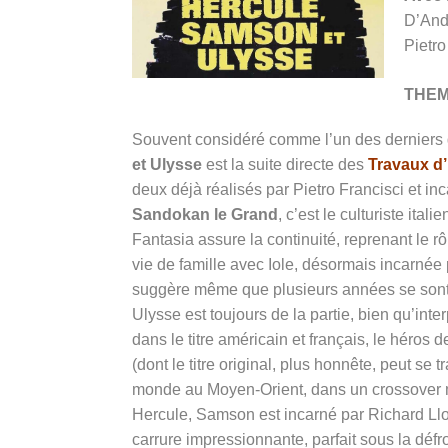
D’Andr
Pietro
THE
Souvent considéré comme l’un des derniers
et Ulysse
est la suite directe des
Travaux d
deux déjà réalisés par Pietro Francisci et in
Sandokan le Grand
, c’est le culturiste ita
Fantasia assure la continuité, reprenant le r
vie de famille avec Iole, désormais incarnée 
suggère même que plusieurs années se sont é
Ulysse est toujours de la partie, bien qu’int
dans le titre américain et français, le héros
(dont le titre original, plus honnête, peut se 
monde au Moyen-Orient, dans un crossover my
Hercule, Samson est incarné par Richard Llo
carrure impressionnante, parfait sous la déf