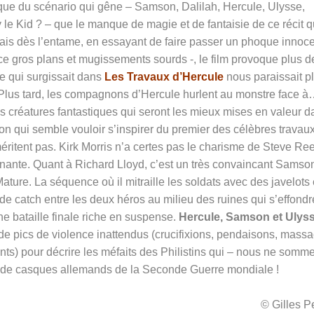
ique du scénario qui gêne – Samson, Dalilah, Hercule, Ulysse,
 le Kid ? – que le manque de magie et de fantaisie de ce récit q
Mais dès l’entame, en essayant de faire passer un phoque innoc
ce gros plans et mugissements sourds -, le film provoque plus d
ue qui surgissait dans
Les Travaux d’Hercule
nous paraissait p
Plus tard, les compagnons d’Hercule hurlent au monstre face 
es créatures fantastiques qui seront les mieux mises en valeur d
ion qui semble vouloir s’inspirer du premier des célèbres travau
méritent pas. Kirk Morris n’a certes pas le charisme de Steve Re
nante. Quant à Richard Lloyd, c’est un très convaincant Samso
ature. La séquence où il mitraille les soldats avec des javelots 
e catch entre les deux héros au milieu des ruines qui s’effondr
 bataille finale riche en suspense.
Hercule, Samson et Ulys
de pics de violence inattendus (crucifixions, pendaisons, mass
ts) pour décrire les méfaits des Philistins qui – nous ne somm
s de casques allemands de la Seconde Guerre mondiale !
© Gilles 