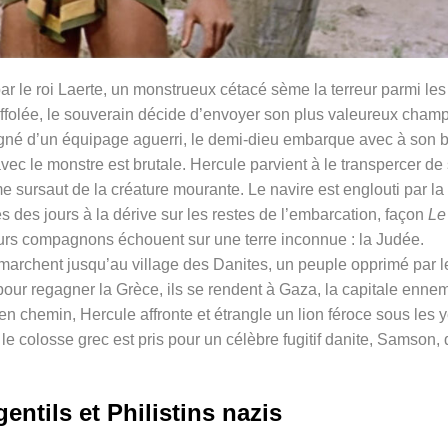
r le roi Laerte, un monstrueux cétacé sème la terreur parmi les
affolée, le souverain décide d’envoyer son plus valeureux champ
agné d’un équipage aguerri, le demi-dieu embarque avec à son 
 avec le monstre est brutale. Hercule parvient à le transpercer de
e sursaut de la créature mourante. Le navire est englouti par la
 des jours à la dérive sur les restes de l’embarcation, façon
Le
eurs compagnons échouent sur une terre inconnue : la Judée.
 marchent jusqu’au village des Danites, un peuple opprimé par l
 pour regagner la Grèce, ils se rendent à Gaza, la capitale ennem
r en chemin, Hercule affronte et étrangle un lion féroce sous les 
le colosse grec est pris pour un célèbre fugitif danite, Samson,
entils et Philistins nazis