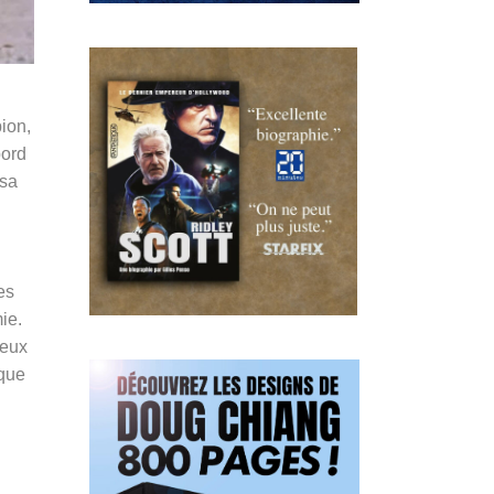
ion,
bord
 sa
es
ie.
yeux
 que