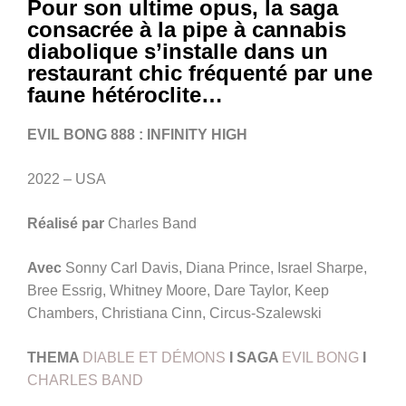
Pour son ultime opus, la saga
consacrée à la pipe à cannabis
diabolique s’installe dans un
restaurant chic fréquenté par une
faune hétéroclite…
EVIL BONG 888 : INFINITY HIGH
2022 – USA
Réalisé par
Charles Band
Avec
Sonny Carl Davis, Diana Prince, Israel Sharpe,
Bree Essrig, Whitney Moore, Dare Taylor, Keep
Chambers, Christiana Cinn, Circus-Szalewski
THEMA
DIABLE ET DÉMONS
I SAGA
EVIL BONG
I
CHARLES BAND