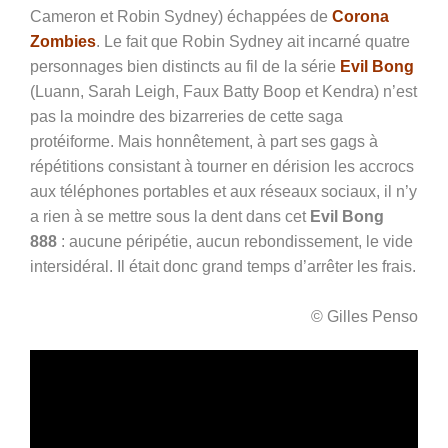
Cameron et Robin Sydney) échappées de
Corona
Zombies
. Le fait que Robin Sydney ait incarné quatre
personnages bien distincts au fil de la série
Evil Bong
(Luann, Sarah Leigh, Faux Batty Boop et Kendra) n’est
pas la moindre des bizarreries de cette saga
protéiforme. Mais honnêtement, à part ses gags à
répétitions consistant à tourner en dérision les accrocs
aux téléphones portables et aux réseaux sociaux, il n’y
a rien à se mettre sous la dent dans cet
Evil Bong
888
: aucune péripétie, aucun rebondissement, le vide
intersidéral. Il était donc grand temps d’arrêter les frais.
© Gilles Penso