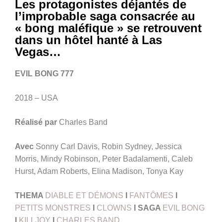
Les protagonistes déjantés de
l’improbable saga consacrée au
« bong maléfique » se retrouvent
dans un hôtel hanté à Las
Vegas…
EVIL BONG 777
2018 – USA
Réalisé par
Charles Band
Avec
Sonny Carl Davis, Robin Sydney, Jessica
Morris, Mindy Robinson, Peter Badalamenti, Caleb
Hurst, Adam Roberts, Elina Madison, Tonya Kay
THEMA
DIABLE ET DÉMONS
I
FANTÔMES
I
PETITS MONSTRES
I
CLOWNS
I SAGA
EVIL BONG
I
KILLJOY
I
CHARLES BAND