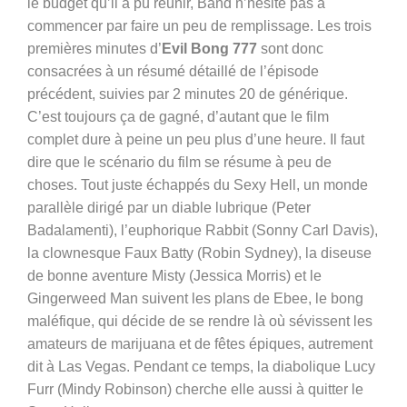
le budget qu’il a pu réunir, Band n’hésite pas à
commencer par faire un peu de remplissage. Les trois
premières minutes d’
Evil Bong 777
sont donc
consacrées à un résumé détaillé de l’épisode
précédent, suivies par 2 minutes 20 de générique.
C’est toujours ça de gagné, d’autant que le film
complet dure à peine un peu plus d’une heure. Il faut
dire que le scénario du film se résume à peu de
choses. Tout juste échappés du Sexy Hell, un monde
parallèle dirigé par un diable lubrique (
Peter
Badalamenti), l’euphorique Rabbit (Sonny Carl Davis),
la clownesque Faux Batty (Robin Sydney), la diseuse
de bonne aventure Misty (Jessica Morris) et le
Gingerweed Man suivent les plans de Ebee, le bong
maléfique, qui décide de se rendre là où sévissent les
amateurs de marijuana et de fêtes épiques, autrement
dit à Las Vegas. Pendant ce temps, la diabolique Lucy
Furr (
Mindy Robinson) cherche elle aussi à quitter le