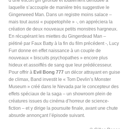
d’une escort girl gironde et totalement dénudée à
laquelle s’accouple de manière très suggestive le
Gingerweed Man. Dans un registre moins salace –
mais tout aussi « puppetophile » -, on appréciera la
création de deux nouveaux petits monstres hargneux.
En récupérant les miettes du Gingerdead Man –
piétiné par Faux Batty à la fin du film précédent -, Lucy
Furr donne en effet naissance à un couple de
nouveaux « biscuits psychopathes » encore plus
hideux et assoiffés de sang que leur prédécesseur.
Pour offrir à
Evil Bong 777
un décor attrayant en guise
de climax, Band investit le « Tom Devlin’s Monster
Museum » créé dans le Nevada par le concepteur des
effets spéciaux de la saga – un showroom plein de
créatures issues du cinéma d’horreur de science-
fiction – et y dirige la poursuite finale, avant une chute
absurde annonçant l’épisode suivant.