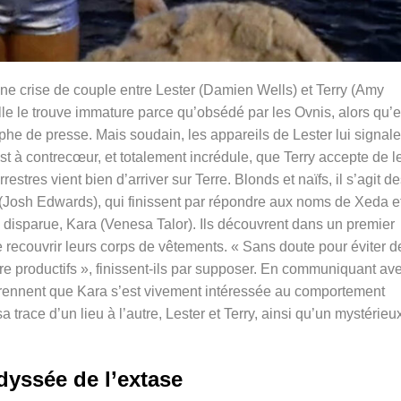
e crise de couple entre Lester (Damien Wells) et Terry (Amy
Elle le trouve immature parce qu’obsédé par les Ovnis, alors qu’e
 de presse. Mais soudain, les appareils de Lester lui signale
est à contrecœur, et totalement incrédule, que Terry accepte de l
estres vient bien d’arriver sur Terre. Blonds et naïfs, il s’agit d
 (Josh Edwards), qui finissent par répondre aux noms de Xeda e
 disparue, Kara (
Venesa Talor). Ils découvrent dans un premier
 recouvrir leurs corps de vêtements. « Sans doute pour éviter d
tre productifs », finissent-ils par supposer. En communiquant av
pprennent que Kara s’est vivement intéressée au comportement
trace d’un lieu à l’autre, Lester et Terry, ainsi qu’un mystérieu
dyssée de l’extase