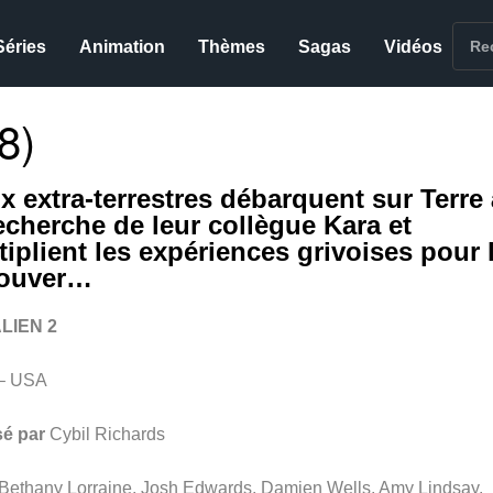
Séries
Animation
Thèmes
Sagas
Vidéos
8)
x extra-terrestres débarquent sur Terre 
recherche de leur collègue Kara et
tiplient les expériences grivoises pour 
rouver…
LIEN 2
– USA
sé par
Cybil Richards
Bethany Lorraine, Josh Edwards, Damien Wells, Amy Lindsay,