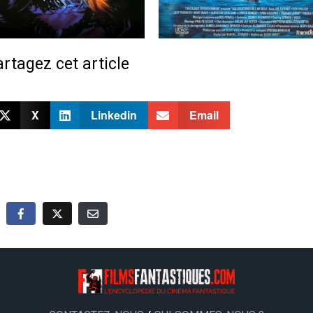
rtagez cet article
X
Linkedin
Email