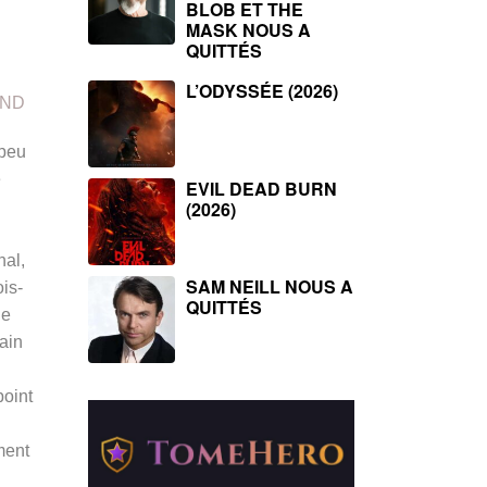
BLOB ET THE
MASK NOUS A
QUITTÉS
L’ODYSSÉE (2026)
AND
 peu
e
EVIL DEAD BURN
(2026)
nal,
SAM NEILL NOUS A
ois-
QUITTÉS
le
ain
point
ment