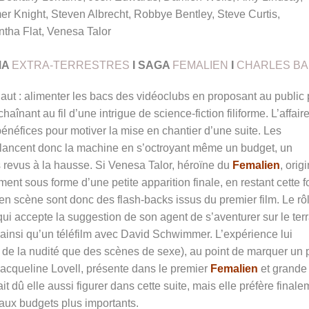
 Knight, Steven Albrecht, Robbye Bentley, Steve Curtis,
tha Flat, Venesa Talor
MA
EXTRA-TERRESTRES
I SAGA
FEMALIEN
I
CHARLES B
haut : alimenter les bacs des vidéoclubs en proposant au public
înant au fil d’une intrigue de science-fiction filiforme. L’affair
énéfices pour motiver la mise en chantier d’une suite. Les
elancent donc la machine en s’octroyant même un budget, un
 revus à la hausse. Si Venesa Talor, héroïne du
Femalien
, origi
ent sous forme d’une petite apparition finale, en restant cette f
 en scène sont donc des flash-backs issus du premier film. Le rô
ui accepte la suggestion de son agent de s’aventurer sur le terr
insi qu’un téléfilm avec David Schwimmer. L’expérience lui
e de la nudité que des scènes de sexe), au point de marquer un 
 Jacqueline Lovell, présente dans le premier
Femalien
et grande
 dû elle aussi figurer dans cette suite, mais elle préfère finale
 aux budgets plus importants.