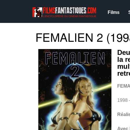
Films
FEMALIEN 2 (199
Deu
la 
mul
ret
FEMA
1998 
Réali
Avec