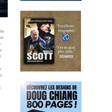
lle
nt
e
es
t
e
ec
x