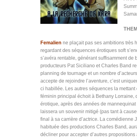
Summer
Saman
THE
Femalien
ne plaçait pas ses ambitions très 
regardant des séquences érotiques soft s’encha
s’avéra rentable, générant suffisamment de b
producteurs Pat Siciliano et Charles Band r
planning de tournage et un nombre d’acteurs
accepte de rejoindre l’aventure, c’est uniquem
ci habillée. Les autres séquences la mettant
féminin principal échoit à
Bethany Lorraine, q
érotique, après des années de mannequinat a
laissera un souvenir mitigé (pas tant à caus
final à sa carrière d’actrice. La comédienne
habituée des productions Charles Band, aurait
décliner pour accepter d’autres propositions