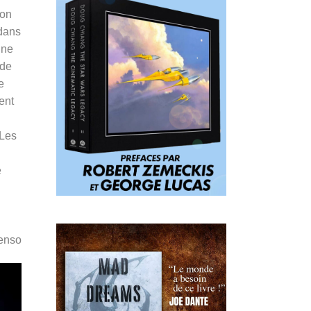
son
 dans
nne
 de
e
ent
 Les
é
Penso