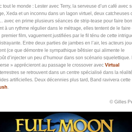
 tout le monde : Lester avec Terry, la serveuse d’un café avec 
ge, Xeda et un inconnu dans un lagon virtuel, deux catcheuses
es… avec en prime plusieurs séances de strip-tease pour faire bo
nt à un rythme régulier dans le métrage, elles tentent de le faire
premier film, vaguement justifiées par le fil ténu de cette intrigu
istrayante. Entre deux parties de jambes en l’air, les acteurs jou
nt (ce que démontre le sympathique bêtisier qui alimente le
oût d’injecter un peu d’humour dans son scénario squelettique.
erse » apprécieront au passage le crossover avec
Virtual
rrestres se retrouvent dans un centre spécialisé dans la réalit
ides artificielles. Deux décennies plus tard, Band ravivera cette
rush
.
© Gilles 