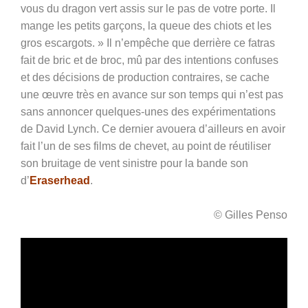
vous du dragon vert assis sur le pas de votre porte. Il
mange les petits garçons, la queue des chiots et les
gros escargots. » Il n’empêche que derrière ce fatras
fait de bric et de broc, mû par des intentions confuses
et des décisions de production contraires, se cache
une œuvre très en avance sur son temps qui n’est pas
sans annoncer quelques-unes des expérimentations
de David Lynch. Ce dernier avouera d’ailleurs en avoir
fait l’un de ses films de chevet, au point de réutiliser
son bruitage de vent sinistre pour la bande son
d’
Eraserhead
.
© Gilles Penso