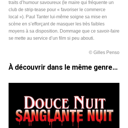
traits d’humour savoureux (le maire qui fréquente un
club de strip-tease pour « favoriser le commerce
local »).
Paul Tanter lui-même soigne sa mise en
scène en s’efforçant de masquer les très faibles
moyens à sa disposition. Dommage que ce savoir-faire
se mette au service d’un film si peu abouti.
© Gilles Penso
À découvrir dans le même genre…