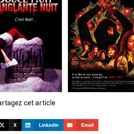
rtagez cet article
X
Linkedin
Email