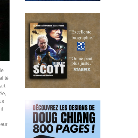
le
lité
art
ée,
us
il
leur