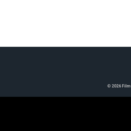
©
2026 Films