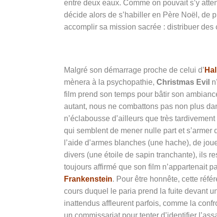
entre deux eaux. Comme on pouvait s’y atte
décide alors de s’habiller en Père Noël, de p
accomplir sa mission sacrée : distribuer des
Malgré son démarrage proche de celui d’
Ha
mènera à la psychopathie,
Christmas Evil
n’
film prend son temps pour bâtir son ambiance
autant, nous ne combattons pas non plus da
n’éclabousse d’ailleurs que très tardivement
qui semblent de mener nulle part et s’armer d
l’aide d’armes blanches (une hache), de jouet
divers (une étoile de sapin tranchante), ils r
toujours affirmé que son film n’appartenait p
Frankenstein
. Pour être honnête, cette réfé
cours duquel le paria prend la fuite devant 
inattendus affleurent parfois, comme la co
un commissariat pour tenter d’identifier l’as