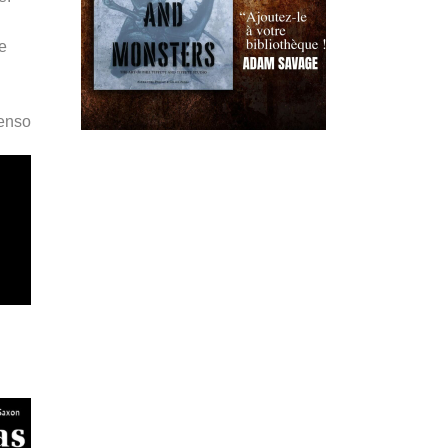
de
Penso