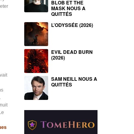
BLOB ET THE
eter
MASK NOUS A
QUITTÉS
L’ODYSSÉE (2026)
EVIL DEAD BURN
(2026)
vait
SAM NEILL NOUS A
QUITTÉS
ns
.
nuit
Le
ues