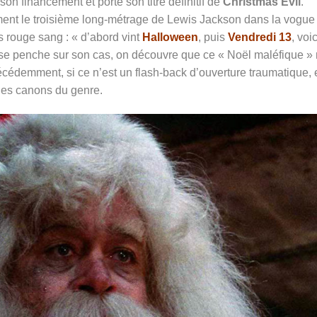
on financement et porte son titre définitif de
Christmas Evil
.
llement le troisième long-métrage de Lewis Jackson dans la vogue
s rouge sang : « d’abord vint
Halloween
, puis
Vendredi 13
, voic
n se penche sur son cas, on découvre que ce « Noël maléfique »
écédemment, si ce n’est un flash-back d’ouverture traumatique, 
 des canons du genre.