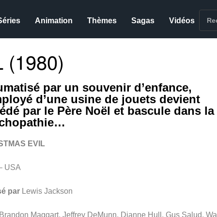
Séries
Animation
Thèmes
Sagas
Vidéos
 (1980)
umatisé par un souvenir d’enfance,
mployé d’une usine de jouets devient
édé par le Père Noël et bascule dans la
chopathie…
STMAS EVIL
– USA
sé par
Lewis Jackson
Brandon Maggart, Jeffrey DeMunn, Dianne Hull, Gus Salud, Wa