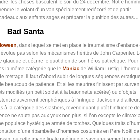
ndre, les choses basculent le soir du 24 décembre. Notre homm
rendre le volant d’un van spécialement redécoré et de partir
 cadeaux aux enfants sages et préparer la punition des autres…
Bad Santa
lloween
, dans lequel se met en place le traumatisme d’enfance 
évolue pas selon les mécanismes hérités de John Carpenter. L
 glauque et décrire le quotidien de son héros pathétique. Pour
ns la même catégorie que le
Maniac
de William Lustig. L’horreu
 le métrage. Il faut d’abord subir de longues séquences erratiqu
e beaucoup de patience. Et si les meurtres finissent par surveni
s modifiés (un petit soldat à la baïonnette acérée) ou d’objets
estent relativement périphériques à l’intrigue. Jackson a d’ailleur
as à la catégorie des slashers, revendiquant plutôt l’influence de
rence ne saute pas aux yeux non plus, si l’on excepte le climax 
une populace hystérique armée de torches. Quelques traits d’hu
nfrontation d’une ribambelle d’hommes costumés en Père Noël d
sassin, ou cette image finale poétique et savoureusement ironiqu