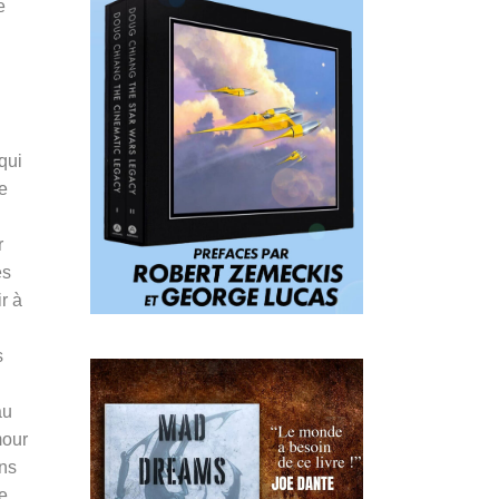
e
qui
e
r
es
r à
s
au
mour
ans
e.