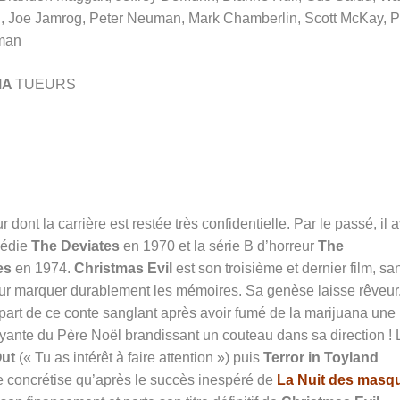
, Joe Jamrog, Peter Neuman, Mark Chamberlin, Scott McKay, P
man
MA
TUEURS
dont la carrière est restée très confidentielle. Par le passé, il a
médie
The Deviates
en 1970 et la série B d’horreur
The
es
en 1974.
Christmas Evil
est son troisième et dernier film, sa
pour marquer durablement les mémoires. Sa genèse laisse rêveur
épart de ce conte sanglant après avoir fumé de la marijuana une 
rayante du Père Noël brandissant un couteau dans sa direction ! 
Out
(« Tu as intérêt à faire attention ») puis
Terror in Toyland
 se concrétise qu’après le succès inespéré de
La Nuit des masq