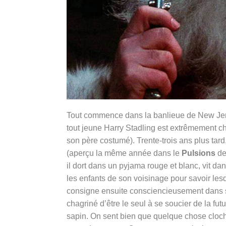
Tout commence dans la banlieue de New Jerse
tout jeune Harry Stadling est extrêmement cho
son père costumé). Trente-trois ans plus tard
(aperçu la même année dans le
Pulsions
de
il dort dans un pyjama rouge et blanc, vit d
les enfants de son voisinage pour savoir les
consigne ensuite consciencieusement dans ses
chagriné d’être le seul à se soucier de la fut
sapin. On sent bien que quelque chose cloche