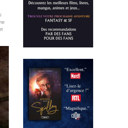
i
 ne
et