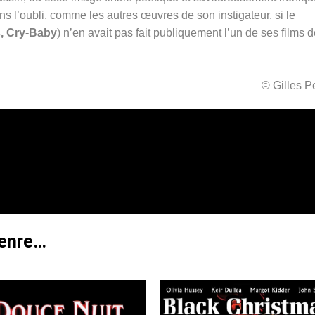
s l’oubli, comme les autres œuvres de son instigateur, si le
, Cry-Baby
) n’en avait pas fait publiquement l’un de ses films 
© Gilles 
genre…