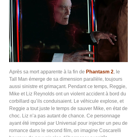
A
pr
è
s sa mort apparente à la fin de
Phantasm 2
, le
Tall Man émerge de sa dimension parallèle, toujours
aussi sinistre et grimaçant. Pendant ce temps, Reggie,
Mike et Liz Reynolds ont un violent accident à bord du
corbillard qu’ils conduisaient. Le véhicule explose, et
Reggie a tout juste le temps de sauver Mike, en état de
choc. Liz n’a pas autant de chance. Ce personnage
ayant été imposé par Universal pour injecter un peu de
romance dans le second film, on imagine Coscarelli