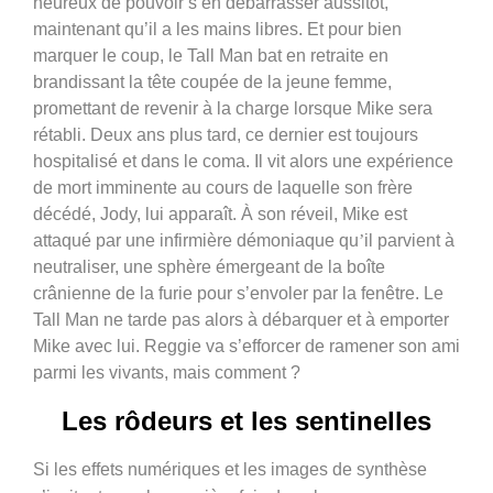
heureux de pouvoir s’en débarrasser aussitôt,
maintenant qu’il a les mains libres. Et pour bien
marquer le coup, le Tall Man bat en retraite en
brandissant la tête coupée de la jeune femme,
promettant de revenir à la charge lorsque Mike sera
rétabli. Deux ans plus tard, ce dernier est toujours
hospitalisé et dans le coma. Il vit alors une expérience
de mort imminente au cours de laquelle son fr
è
re
décédé
, Jody, lui appara
ît. À son réveil, Mike est
attaqué par une infirmi
è
re dé
moniaque qu
’
il parvient à
neutraliser, une sphère émergeant de la boîte
crânienne de la furie pour s’envoler par la fenêtre. Le
Tall Man ne tarde pas alors à débarquer et à emporter
Mike avec lui. Reggie va s’efforcer de ramener son ami
parmi les vivants, mais comment ?
Les rôdeurs et les sentinelles
Si les effets numériques et les images de synthèse