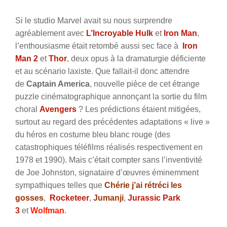
Si le studio Marvel avait su nous surprendre
agréablement avec
L’Incroyable Hulk
et
Iron Man
,
l’enthousiasme était retombé aussi sec face à
Iron
Man 2
et
Thor
, deux opus à la dramaturgie déficiente
et au scénario laxiste. Que fallait-il donc attendre
de
Captain America
, nouvelle pièce de cet étrange
puzzle cinématographique annonçant la sortie du film
choral
Avengers
? Les prédictions étaient mitigées,
surtout au regard des précédentes adaptations « live »
du héros en costume bleu blanc rouge (des
catastrophiques téléfilms réalisés respectivement en
1978 et 1990). Mais c’était compter sans l’inventivité
de Joe Johnston, signataire d’œuvres éminemment
sympathiques telles que
Chérie j’ai rétréci les
gosses
,
Rocketeer
,
Jumanji
,
Jurassic Park
3
et
Wolfman
.