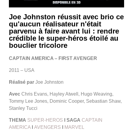
Joe Johnston réussit avec brio ce
qu'aucun réalisateur n'était
parvenu à faire avant lui : rendre
crédible le super-héros étoilé au
bouclier tricolore
CAPTAIN AMERICA – FIRST AVENGER
2011 – USA
Réalisé par
Joe Johnston
Avec
Chris Evans, Hayley Atwell, Hugo Weaving,
Tommy Lee Jones, Dominic Cooper, Sebastian Shaw,
Stanley Tucci
THEMA
SUPER-HEROS
I
SAGA
CAPTAIN
AMERICA
I
AVENGERS
I
MARVEL