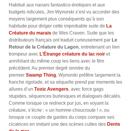
Habitué aux nanars fantastico-érotiques et aux
budgets ridicules, Jim Wynorski s’est vu accorder des
moyens largement plus conséquents qu’à son
habitude pour diriger cette improbable suite de
La
Créature du marais
de Wes Craven. Suite que les
distributeurs français ont traduit curieusement par
Le
Retour de la Créature du Lagon
, entretenant un lien
trompeur avec
L’Étrange créature du lac noir
et
annihilant du même coup les liens avec le film
précédent. Au premier degré sinistre du
premier
Swamp Thing
, Wynorski préfère largement la
franche rigolade, et sa séquelle prend par moments les
allures d’un
Toxic Avengers
, avec force gags
stupides, séquences burlesques et dialogues décalés.
Comme lorsque ce redneck pur jus, en voyant la
créature, s’écrie : « un homme-choucroute ! », ou
lorsque ce couple de gardes du corps compare ses
cicatrices en imitant une des scènes cultes des
Dents