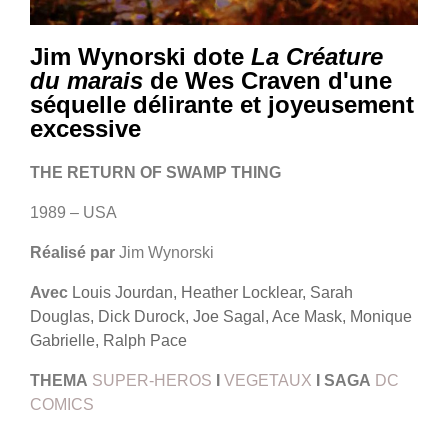
Jim Wynorski dote
La Créature
du marais
de Wes Craven d'une
séquelle délirante et joyeusement
excessive
THE RETURN OF SWAMP THING
1989 – USA
Réalisé par
Jim Wynorski
Avec
Louis Jourdan, Heather Locklear, Sarah
Douglas, Dick Durock, Joe Sagal, Ace Mask, Monique
Gabrielle, Ralph Pace
THEMA
SUPER-HEROS
I
VEGETAUX
I
SAGA
DC
COMICS