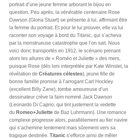
portrait d’une jeune femme arborant le bijou en
question. Peu après, la vénérable centenaire Rose
Dawson (Gloria Stuart) se présente à lui, affirmant être
la femme du portrait. Et pour le lui prouver, elle va lui
raconter son voyage à bord du Titanic, qui s’acheva
par la monstrueuse catastrophe que l’on sait.
Nous
voici donc transportés en 1912, le scénario prenant
alors les allures de « Roméo et Juliette » des mers,
puisque Rose (dès lors interprétée par Kate Winslet, la
révélation de
Créatures célestes
), jeune fille de
bonne famille promise à l’arrogant Carl Hockley
(excellent Billy Zane), tombe amoureuse d’un
dessinateur crève la faim nommé Jack Dawson
(Leonardo Di Caprio, qui tint justement la vedette
du
Romeo+Juliette
de Baz Luhrmann). Une romance
complexe progresse alors, parallèlement au fier navire
qui s’achemine lentement mais sûrement vers sa
tragique destinée.
Titanic
s’efforce ainsi de mêler