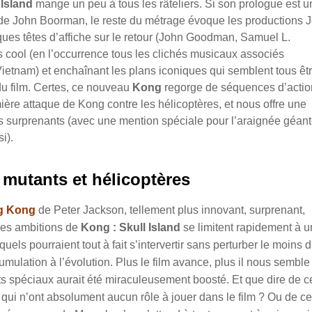
 Island
mange un peu à tous les râteliers. Si son prologue est u
e John Boorman, le reste du métrage évoque les productions J
ues têtes d’affiche sur le retour (John Goodman, Samuel L.
 cool (en l’occurrence tous les clichés musicaux associés
Vietnam) et enchaînant les plans iconiques qui semblent tous êt
u film. Certes, ce nouveau
Kong
regorge de séquences d’actio
ère attaque de Kong contre les hélicoptères, et nous offre une
s surprenants (avec une mention spéciale pour l’araignée géant
si).
mutants et hélicoptères
g Kong
de Peter Jackson, tellement plus innovant, surprenant,
les ambitions de
Kong : Skull Island
se limitent rapidement à u
s pourraient tout à fait s’intervertir sans perturber le moins 
mulation à l’évolution. Plus le film avance, plus il nous semble
ets spéciaux aurait été miraculeusement boosté. Et que dire de c
 qui n’ont absolument aucun rôle à jouer dans le film ? Ou de ce