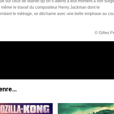
é sur ceux de Marvel qu’on s’attend à tout moment à voir surgi
e même le travail du compositeur Henry Jackman dont le
r pendant le métrage, se déchaine avec une belle emphase au co
© Gilles 
genre…