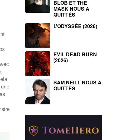
BLOB ET THE
MASK NOUS A
QUITTÉS
L’ODYSSÉE (2026)
ent
ros
EVIL DEAD BURN
(2026)
avec
de
cela
SAM NEILL NOUS A
r une
QUITTÉS
las
nstre