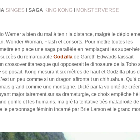
MA
SINGES
I
SAGA
KING KONG
I
MONSTERVERSE
dio Warner a bien du mal à tenir la distance, malgré le déploiem
, Wonder Woman, Flash et consorts. Pour mettre toutes les
 mettre en place une saga parallèle en remplaçant les super-hé
e succès du remarquable
Godzilla
de Gareth Edwards laissait
un crossover titanesque qui opposerait le dinosaure de la Toho 
 se posait. Kong mesurant six mètres de haut et Godzilla plus 
C’est un peu comme si un dragon affrontait un chihuahua. Qu’à 
rmais grand comme une montagne. Dicté par la volonté de crée
appuyant majoritairement sur sa dramaturgie, ce choix empêche hé
nd gorille et les humains, malgré la tentative très maladroite de
re le personnage féminin incarné par Brie Larson et le grand mo