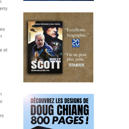
n
erry
res
n
e et
n
du
es