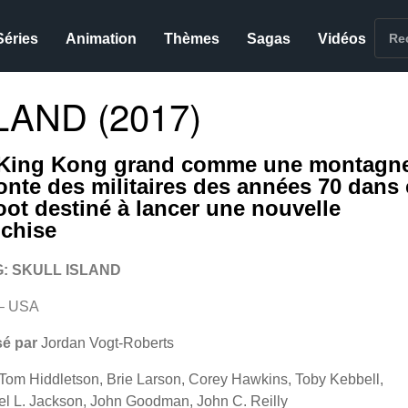
Séries
Animation
Thèmes
Sagas
Vidéos
LAND (2017)
King Kong grand comme une montagn
ronte des militaires des années 70 dans 
oot destiné à lancer une nouvelle
nchise
: SKULL ISLAND
– USA
sé par
Jordan Vogt-Roberts
Tom Hiddletson, Brie Larson, Corey Hawkins, Toby Kebbell,
l L. Jackson, John Goodman, John C. Reilly