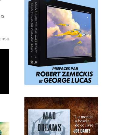
r
urs
Penso