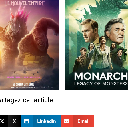
rtagez cet article
X
Linkedin
Email