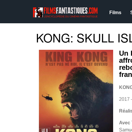
Films
KONG: SKULL IS
Un 
aff
reb
fra
KONG
2017 
Réali
Avec
Samue