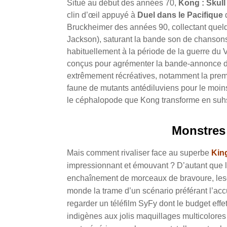
Situé au début des années 70,
Kong : Skull
clin d’œil appuyé à
Duel dans le Pacifique
d
Bruckheimer des années 90, collectant quelq
Jackson), saturant la bande son de chansons
habituellement à la période de la guerre du 
conçus pour agrémenter la bande-annonce d
extrêmement récréatives, notamment la premi
faune de mutants antédiluviens pour le moin
le céphalopode que Kong transforme en suh
Monstres 
Mais comment rivaliser face au superbe
Kin
impressionnant et émouvant ? D’autant que 
enchaînement de morceaux de bravoure, lesquel
monde la trame d’un scénario préférant l’accu
regarder un téléfilm SyFy dont le budget eff
indigènes aux jolis maquillages multicolores