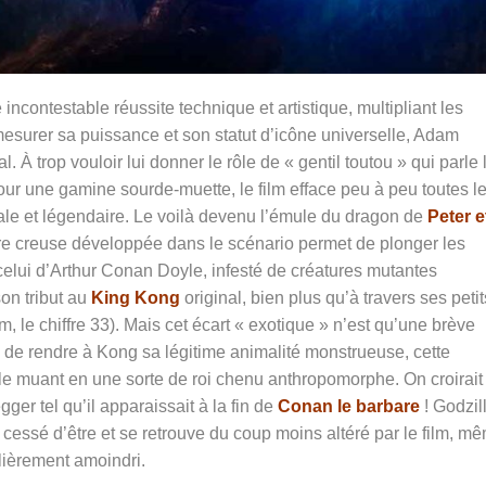
incontestable réussite technique et artistique, multipliant les
mesurer sa puissance et son statut d’icône universelle, Adam
al. À
trop vouloir lui donner le rôle de « gentil toutou » qui parle 
our une gamine sourde-muette, le film efface peu à peu toutes l
yale et légendaire. Le voilà devenu l’émule du dragon de
Peter e
erre creuse développée dans le scénario permet de plonger les
elui d’Arthur Conan Doyle, infesté de créatures mutantes
on tribut au
King Kong
original, bien plus qu’à travers ses petit
, le chiffre 33). Mais cet écart « exotique » n’est qu’une brève
eu de rendre à Kong sa légitime animalité monstrueuse, cette
le muant en une sorte de roi chenu anthropomorphe. On croirait 
r tel qu’il apparaissait à la fin de
Conan le barbare
! Godzil
ais cessé d’être et se retrouve du coup moins altéré par le film, m
lièrement amoindri.