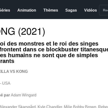
Séries
Animation
Thèmes
Sagas
Vidéos
NG (2021)
roi des monstres et le roi des singes
ffrontent dans ce blockbuster titanesqu
les humains ne sont que de simples
urants
ILLA VS KONG
– USA
sé par
Adam Wingard
Alexander Skarsgård, Kyle Chandler, Milie Bobby Brown, Rebe