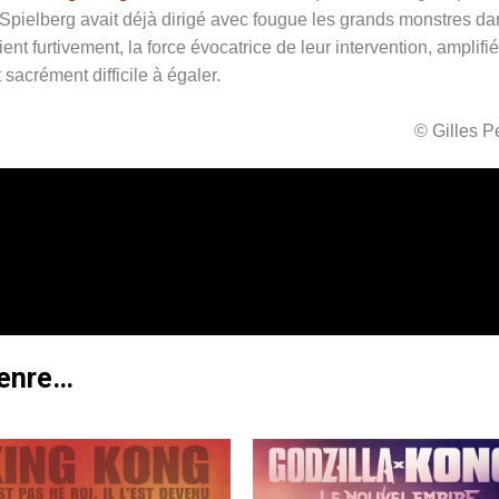
n Spielberg avait déjà dirigé avec fougue les grands monstres da
ent furtivement, la force évocatrice de leur intervention, amplifi
t sacrément difficile à égaler.
© Gilles 
genre…