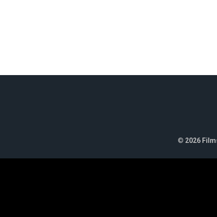
©
2026 Films