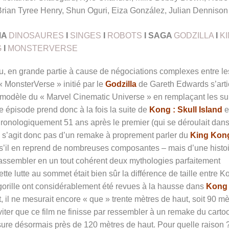
Brian Tyree Henry, Shun Oguri, Eiza González, Julian Dennison
MA
DINOSAURES
I
SINGES
I
ROBOTS
I
SAGA
GODZILLA
I
K
G
I
MONSTERVERSE
llu, en grande partie à cause de négociations complexes entre le
 « MonsterVerse » initié par le
Godzilla
de Gareth Edwards s’arti
le modèle du « Marvel Cinematic Universe » en remplaçant les su
 épisode prend donc à la fois la suite de
Kong : Skull Island
e
chronologiquement 51 ans après le premier (qui se déroulait dans
e s’agit donc pas d’un remake à proprement parler du
King Kon
’il en reprend de nombreuses composantes – mais d’une histoi
’assembler en un tout cohérent deux mythologies parfaitement
ette lutte au sommet était bien sûr la différence de taille entre K
gorille ont considérablement été revues à la hausse dans
Kong 
, il ne mesurait encore « que » trente mètres de haut, soit 90 mè
viter que ce film ne finisse par ressembler à un remake du carto
ure désormais près de 120 mètres de haut. Pour quelle raison ? 