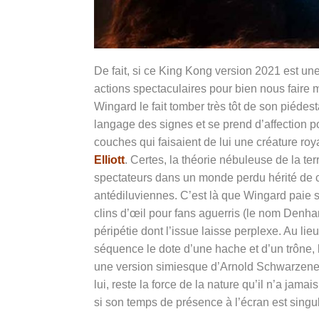
De fait, si ce King Kong version 2021 est une 
actions spectaculaires pour bien nous faire 
Wingard le fait tomber très tôt de son piédest
langage des signes et se prend d’affection p
couches qui faisaient de lui une créature ro
Elliott
. Certes, la théorie nébuleuse de la t
spectateurs dans un monde perdu hérité de c
antédiluviennes. C’est là que Wingard paie s
clins d’œil pour fans aguerris (le nom Denham
péripétie dont l’issue laisse perplexe. Au li
séquence le dote d’une hache et d’un trône, 
une version simiesque d’Arnold Schwarzenegge
lui, reste la force de la nature qu’il n’a jam
si son temps de présence à l’écran est singu