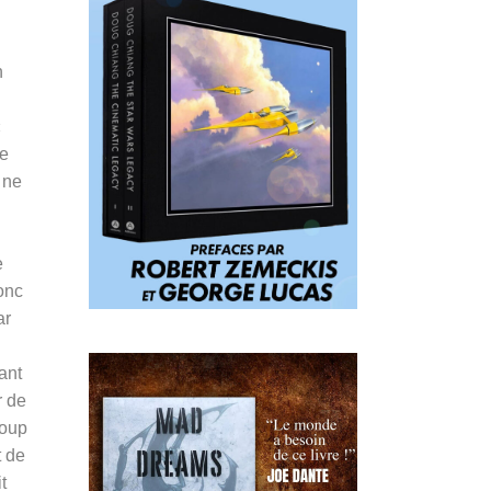
n
«
ne
 ne
e
onc
ar
ant
r de
coup
t de
t