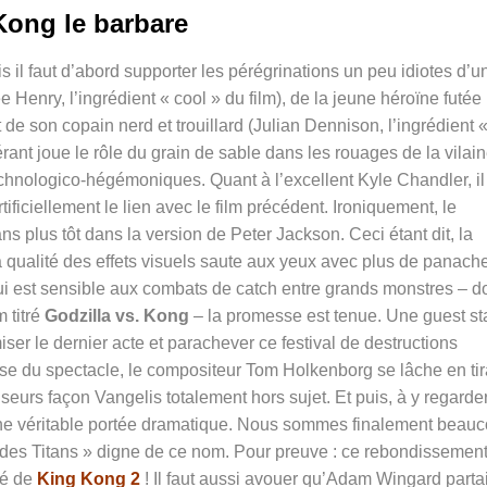
Kong le barbare
s il faut d’abord supporter les pérégrinations un peu idiotes d’u
 Henry, l’ingrédient « cool » du film), de la jeune héroïne futée
 de son copain nerd et trouillard (Julian Dennison, l’ingrédient 
érant joue le rôle du grain de sable dans les rouages de la vilai
echnologico-hégémoniques. Quant à l’excellent Kyle Chandler, il
rtificiellement le lien avec le film précédent. Ironiquement, le
 plus tôt dans la version de Peter Jackson. Ceci étant dit, la
la qualité des effets visuels saute aux yeux avec plus de panach
ui est sensible aux combats de catch entre grands monstres – d
 titré
Godzilla vs. Kong
– la promesse est tenue. Une guest st
ser le dernier acte et parachever ce festival de destructions
se du spectacle, le compositeur Tom Holkenborg se lâche en tir
urs façon Vangelis totalement hors sujet. Et puis, à y regarde
cune véritable portée dramatique. Nous sommes finalement beau
des Titans » digne de ce nom. Pour preuve : ce rebondissemen
pé de
King Kong 2
! Il faut aussi avouer qu’Adam Wingard partai