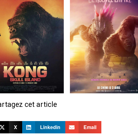
rtagez cet article
X
Linkedin
Email