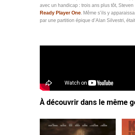
avec un handicap : trois ans plus tôt, Steve
Ready Player One
. Même s’ils y apparaissai
par une partition épique d’Alan Silvestri, étai
À découvrir dans le même 