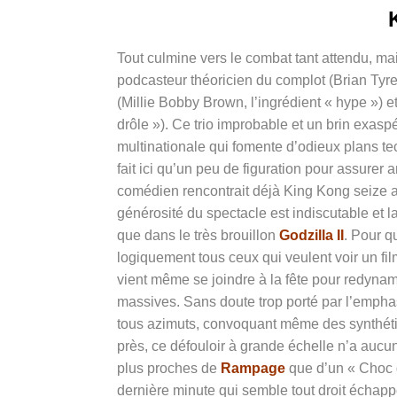
Tout culmine vers le combat tant attendu, mai
podcasteur théoricien du complot (Brian Tyree
(Millie Bobby Brown, l’ingrédient « hype ») et
drôle »). Ce trio improbable et un brin exasp
multinationale qui fomente d’odieux plans t
fait ici qu’un peu de figuration pour assurer a
comédien rencontrait déjà King Kong seize ans
générosité du spectacle est indiscutable et 
que dans le très brouillon
Godzilla II
. Pour q
logiquement tous ceux qui veulent voir un film
vient même se joindre à la fête pour redynami
massives. Sans doute trop porté par l’empha
tous azimuts, convoquant même des synthétise
près, ce défouloir à grande échelle n’a au
plus proches de
Rampage
que d’un « Choc 
dernière minute qui semble tout droit échap