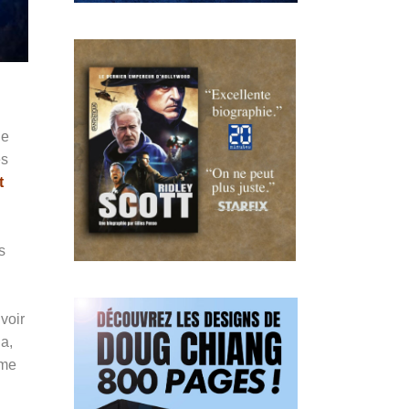
le
es
t
s
voir
la,
ême