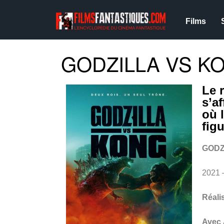
Films
GODZILLA VS KO
Le 
s’a
où 
fig
GODZ
2021 
Réali
Avec