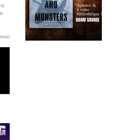
ns
ée
Penso