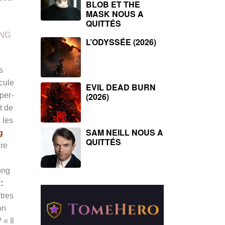
BLOB ET THE
MASK NOUS A
QUITTÉS
ING
L’ODYSSÉE (2026)
s
cule
EVIL DEAD BURN
per-
(2026)
t de
 les
SAM NEILL NOUS A
g
QUITTÉS
re
ong
:
tres
on
« Il