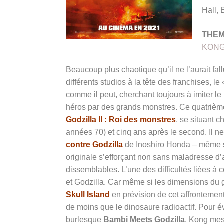
Hall, 
THE
KON
Beaucoup plus chaotique qu’il ne l’aurait fa
différents studios à la tête des franchises, le
comme il peut, cherchant toujours à imiter 
héros par des grands monstres. Ce quatrième
Godzilla II : Roi des monstres
, se situant 
années 70) et cinq ans après le second. Il n
contre Godzilla
de Inoshiro Honda – même s
originale s’efforçant non sans maladresse d
dissemblables. L’une des difficultés liées à c
et Godzilla. Car même si les dimensions du 
Skull Island
en prévision de cet affrontement
de moins que le dinosaure radioactif. Pour é
burlesque
Bambi Meets Godzilla
, Kong mes