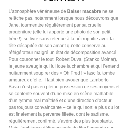
L’atmosphère vénéneuse de
Baiser macabre
ne se
relâche pas, notamment lorsque nous découvrons que
Jane, tourmentée régulièrement par sa cruelle
progéniture (elle lui apporte une photo de son petit
frère !), se livre sans retenue à la nécrophilie avec la
tête décapitée de son amant qu’elle conserve au
réfrigérateur malgré un état de décomposition avancé !
Pour couronner le tout, Robert Duval (Stanko Molnar),
le jeune aveugle qui lui loue la chambre et qui l’entend
nuitamment soupirer des « Oh Fred ! » lascifs, tombe
amoureux d’elle. Il faut bien avouer que Lamberto
Bava n’est pas en pleine possession de ses moyens et
se contente souvent d’une mise en scène malhabile,
d’un rythme mal maîtrisé et d’une direction d’acteur
pas toujours convaincante – celle qui sort le plus du lot
est finalement
la perverse fillette, dont le sadisme,
régulièrement confirmé, s’avère des plus troublants.
Mais l’ambiance déliquescente du film l’emporte sur