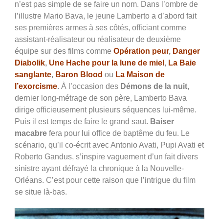
n’est pas simple de se faire un nom. Dans l’ombre de
l’illustre Mario Bava, le jeune Lamberto a d’abord fait
ses premières armes à ses côtés, officiant comme
assistant-réalisateur ou réalisateur de deuxième
équipe sur des films comme
Opération peur
,
Danger
Diabolik
,
Une Hache pour la lune de miel
,
La Baie
sanglante
,
Baron Blood
ou
La Maison de
l’exorcisme
. À l’occasion des
Démons de la nuit
,
dernier long-métrage de son père, Lamberto Bava
dirige officieusement plusieurs séquences lui-même.
Puis il est temps de faire le grand saut.
Baiser
macabre
fera pour lui office de baptême du feu. Le
scénario, qu’il co-écrit avec Antonio Avati, Pupi Avati et
Roberto Gandus, s’inspire vaguement d’un fait divers
sinistre ayant défrayé la chronique à la Nouvelle-
Orléans. C’est pour cette raison que l’intrigue du film
se situe là-bas.