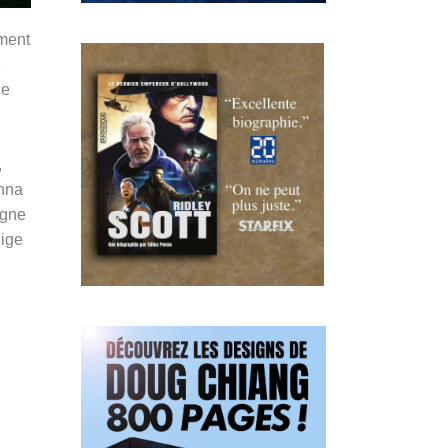
ement
e
ce
,
Anna
agne
dige