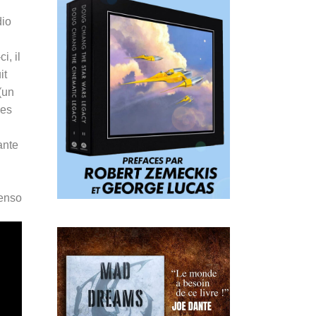
dio
i, il
it
(un
ées
ante
Penso