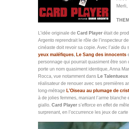
Merli,
THE
L’idée originale de
Card Player
était de pro
Argento reprendrait le rôle de l’inspecteur de
cinéaste doit revoir sa copie. Avec l’aide du
yeux maléfiques
,
Le Sang des innocents
e
personnage qui pourrait quasiment être son cl
porte un nom quasiment identique, Anna Mari.
Rocca, vue notamment dans
Le Talentueux
réalisateur de renouer avec ses premières amo
long-métrage
L’Oiseau au plumage de crist
à de jolies femmes, maniant l’arme blanche 
giallo.
Card Player
s’efforce en effet de mêle
surprenant, en l’occurrence les jeux de carte