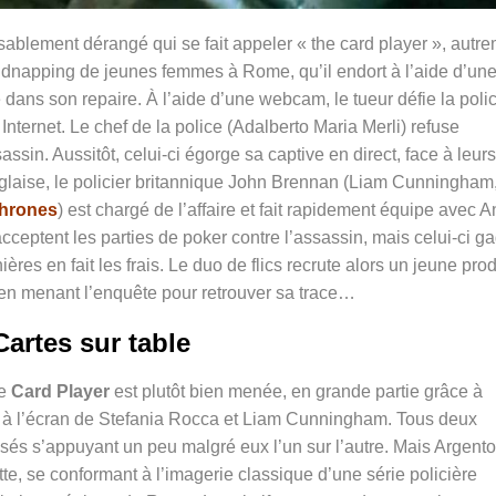
assablement dérangé qui se fait appeler « the card player », autr
 kidnapping de jeunes femmes à Rome, qu’il endort à l’aide d’un
 dans son repaire. À l’aide d’une webcam, le tueur défie la poli
 Internet. Le chef de la police (Adalberto Maria Merli) refuse
ssin. Aussitôt, celui-ci égorge sa captive en direct, face à leurs
nglaise, le policier britannique John Brennan (Liam Cunningham
hrones
) est chargé de l’affaire et fait rapidement équipe avec 
acceptent les parties de poker contre l’assassin, mais celui-ci g
es en fait les frais. Le duo de flics recrute alors un jeune pro
ut en menant l’enquête pour retrouver sa trace…
Cartes sur table
de
Card Player
est plutôt bien menée, en grande partie grâce à
n à l’écran de Stefania Rocca et Liam Cunningham. Tous deux
lisés s’appuyant un peu malgré eux l’un sur l’autre. Mais Argento
tte, se conformant à l’imagerie classique d’une série policière