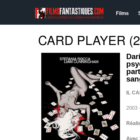
Films
CARD PLAYER (2
Dar
psy
part
san
IL C
2003 
Réali
Avec