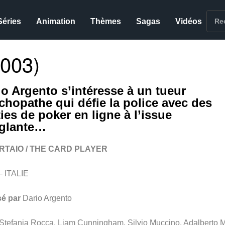
Séries
Animation
Thèmes
Sagas
Vidéos
003)
io Argento s’intéresse à un tueur
chopathe qui défie la police avec des
ies de poker en ligne à l’issue
glante…
ARTAIO / THE CARD PLAYER
– ITALIE
sé par
Dario Argento
Stefania Rocca, Liam Cunningham, Silvio Muccino, Adalberto M