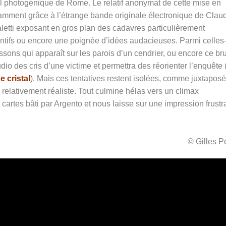
iel photogénique de Rome. Le relatif anonymat de cette mise en
tamment grâce à l’étrange bande originale électronique de Clau
aletti exposant en gros plan des cadavres particulièrement
ntifs ou encore une poignée d’idées audacieuses. Parmi celles-c
uissons qui apparaît sur les parois d’un cendrier, ou encore ce bru
udio des cris d’une victime et permettra des réorienter l’enquête 
 cristal
). Mais ces tentatives restent isolées, comme juxtapos
rs relativement réaliste. Tout culmine hélas vers un climax
cartes bâti par Argento et nous laisse sur une impression frustr
© Gilles 