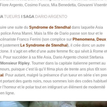
 Fiore Argento, Cosimo Fusco, Mia Benedetta, Giovanni Visenti
MA
TUEURS
I SAGA
DARIO ARGENTO
duire une suite du
Syndrome de Stendhal
dans laquelle Asia
 police Anna Manni. Mais la fille de Dario passe son tour et le
 scénariste Franco Ferrini (son complice sur
Phenomena
,
Deux
t justement
Le Syndrome de Stendhal
), il crée donc un autre
one. Il s’agit en effet d’une autre femme flic qui sévit à Rome e
 Pour succéder à sa fille Asia, Dario Argento choisit Stefania
 Monsieur Ripley
. Tourner dans la capitale italienne permet au
urs, puisque c’est là qu’il filma plus de trente ans plus tôt son
al
. Pour autant, malgré la présence d’un tueur en série s’en pre
et portant des gants noirs, nous sommes loin des codes habitue
r l’horreur et le polar tout en intégrant un élément de modernité
 en ligne.