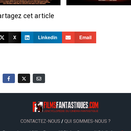
rtagez cet article
X
Linkedin
Email
CONTACTEZ-NOUS
/
QUI SOMMES-NOUS ?