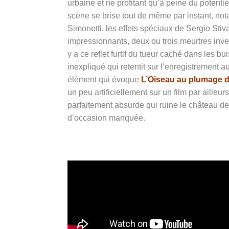
urbaine et ne profitant qu’à peine du potent
scène se brise tout de même par instant, no
Simonetti, les effets spéciaux de Sergio Stiv
impressionnants, deux ou trois meurtres inve
y a ce reflet furtif du tueur caché dans les b
inexpliqué qui retentit sur l’enregistrement a
élément qui évoque
L’Oiseau au plumage de
un peu artificiellement sur un film par ailleu
parfaitement absurde qui ruine le château de 
d’occasion manquée.