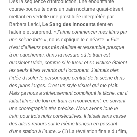
Dès la séquence d’introduction, une ébouriffante
course-poursuite dans un train nocturne quasi-désert
mettant en vedette une prostituée interprétée par
Barbara Lerici,
Le Sang des Innocents
tient en
haleine et surprend.
«J’aime commencer mes films par
une scène forte »
, nous explique le cinéaste
. « Elle
n’est d’ailleurs pas très réaliste et ressemble presque
à un cauchemar, dans la mesure où le train est
quasiment vide, comme si le tueur et sa victime étaient
les seuls êtres vivants qui l’occupent. J’aimais bien
l’idée d’isoler le personnage central de la scène dans
des plans larges. C’est un style visuel qui me plaît.
Mais ça nous a sérieusement compliqué la tâche, car il
fallait filmer de loin un train en mouvement, en suivant
une chorégraphie très précise. Nous avons loué le
train pour trois nuits consécutives. Il faisait sans cesse
des allers-retours sur le même tronçon en passant
d’une station à l’autre. »
(1)
La révélation finale du film,