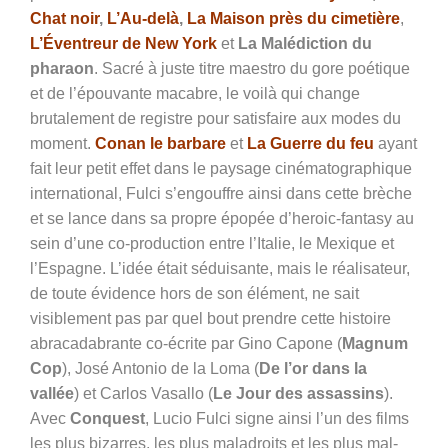
Chat noir
,
L’Au-delà
,
La Maison près du cimetière
,
L’Éventreur de
New
York
et
La Malédiction du
pharaon
. Sacré à juste titre maestro du gore poétique
et de l’épouvante macabre, le voilà qui change
brutalement de registre pour satisfaire aux modes du
moment.
Conan le barbare
et
La Guerre du feu
ayant
fait leur petit effet dans le paysage cinématographique
international, Fulci s’engouffre ainsi dans cette brèche
et se lance dans sa propre épopée d’heroic-fantasy au
sein d’une co-production entre l’Italie, le Mexique et
l’Espagne. L’idée était séduisante, mais le réalisateur,
de toute évidence hors de son élément, ne sait
visiblement pas par quel bout prendre cette histoire
abracadabrante co-écrite par Gino Capone (
Magnum
Cop
), José Antonio de la Loma (
De l’or dans la
vallée
) et Carlos Vasallo (
Le Jour des assassins
).
Avec
Conquest
, Lucio Fulci signe ainsi l’un des films
les plus bizarres, les plus maladroits et les plus mal-