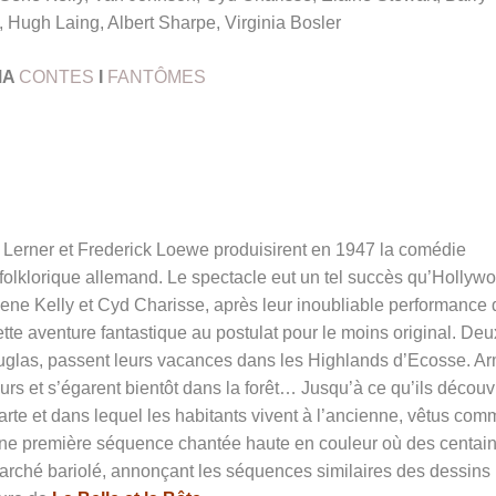
 Hugh Laing, Albert Sharpe, Virginia Bosler
MA
CONTES
I
FANTÔMES
y Lerner et Frederick Loewe produisirent en 1947 la comédie
folklorique allemand. Le spectacle eut un tel succès qu’Hollyw
c Gene Kelly et Cyd Charisse, après leur inoubliable performance
ette aventure fantastique au postulat pour le moins original. Deu
ouglas, passent leurs vacances dans les Highlands d’Ecosse. A
eurs et s’égarent bientôt dans la forêt… Jusqu’à ce qu’ils découv
arte et dans lequel les habitants vivent à l’ancienne, vêtus com
une première séquence chantée haute en couleur où des centai
marché bariolé, annonçant les séquences similaires des dessins