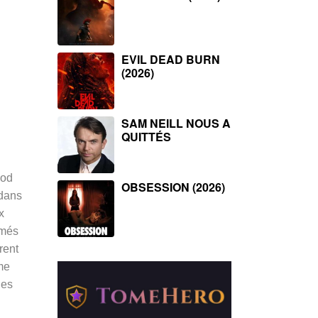
EVIL DEAD BURN
(2026)
SAM NEILL NOUS A
QUITTÉS
ood
OBSESSION (2026)
 dans
x
rmés
rent
me
nes