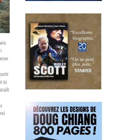
mes
n
Gene
vrir
t si
araît
du
nsi