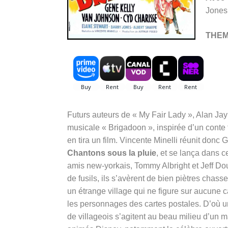
Jones,
THE
Futurs auteurs de « My Fair Lady », Alan Ja
musicale « Brigadoon », inspirée d’un conte 
en tira un film. Vincente Minelli réunit don
Chantons sous la pluie
, et se lança dans c
amis new-yorkais, Tommy Albright et Jeff D
de fusils, ils s’avèrent de bien piètres chass
un étrange village qui ne figure sur aucune c
les personnages des cartes postales. D’où 
de villageois s’agitent au beau milieu d’un 