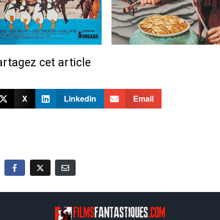
rtagez cet article
X
Linkedin
Email