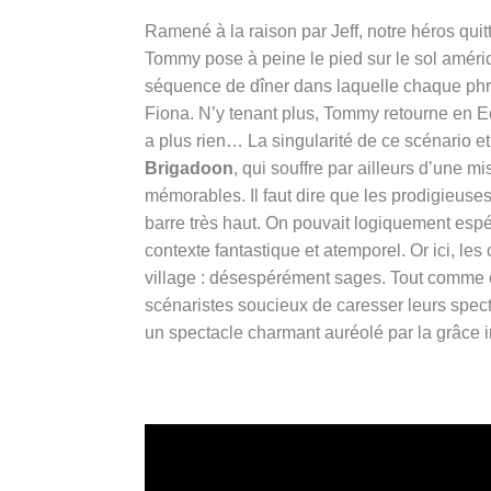
Ramené à la raison par Jeff, notre héros quit
Tommy pose à peine le pied sur le sol améric
séquence de dîner dans laquelle chaque phr
Fiona. N’y tenant plus, Tommy retourne en Ecos
a plus rien… La singularité de ce scénario et
Brigadoon
, qui souffre par ailleurs d’une
mémorables. Il faut dire que les prodigieu
barre très haut. On pouvait logiquement espér
contexte fantastique et atemporel. Or ici, le
village : désespérément sages. Tout comme ce
scénaristes soucieux de caresser leurs spect
un spectacle charmant auréolé par la grâce i