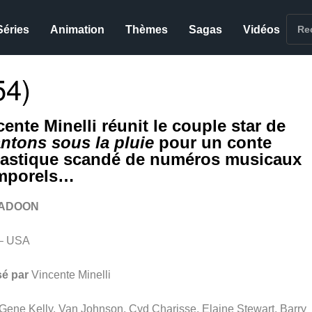
Séries
Animation
Thèmes
Sagas
Vidéos
4)
ente Minelli réunit le couple star de
ntons sous la pluie
pour un conte
tastique scandé de numéros musicaux
mporels…
GADOON
– USA
sé par
Vincente Minelli
Gene Kelly, Van Johnson, Cyd Charisse, Elaine Stewart, Barry