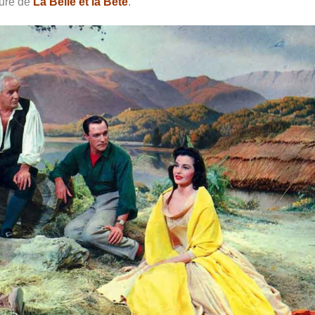
ture de
La Belle et la Bête
.