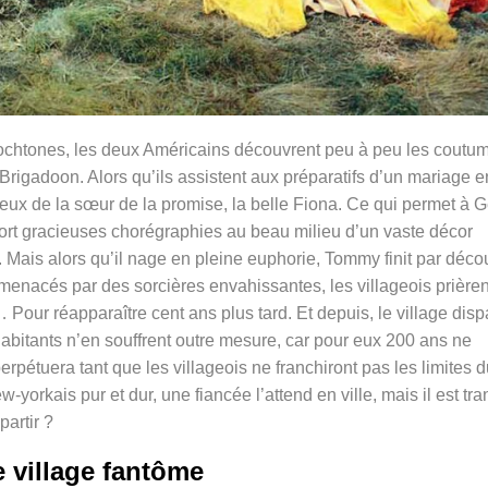
tochtones, les deux Américains découvrent peu à peu les coutu
 Brigadoon. Alors qu’ils assistent aux préparatifs d’un mariage e
 de la sœur de la promise, la belle Fiona. Ce qui permet à 
fort gracieuses chorégraphies au beau milieu d’un vaste décor
 Mais alors qu’il nage en pleine euphorie, Tommy finit par décou
menacés par des sorcières envahissantes, les villageois prièren
Pour réapparaître cent ans plus tard. Et depuis, le village disp
habitants n’en souffrent outre mesure, car pour eux 200 ans ne
rpétuera tant que les villageois ne franchiront pas les limites 
yorkais pur et dur, une fiancée l’attend en ville, mais il est tra
artir ?
 village fantôme