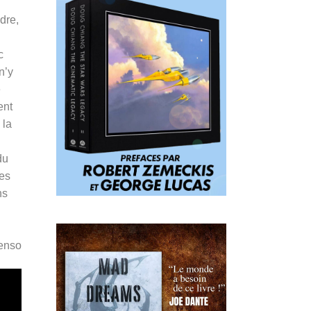
dre,
c
n’y
e
ent
 la
du
des
ns
Penso