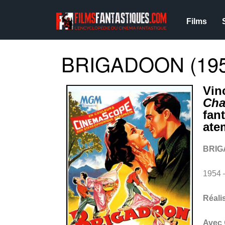
Films
BRIGADOON (195
Vinc
Cha
fan
ate
BRI
1954 
Réali
Avec