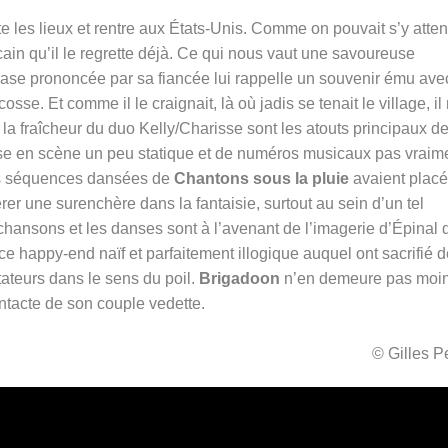
te les lieux et rentre aux États-Unis. Comme on pouvait s’y atten
ain qu’il le regrette déjà. Ce qui nous vaut une savoureuse
ase prononcée par sa fiancée lui rappelle un souvenir ému ave
se. Et comme il le craignait, là où jadis se tenait le village, il 
 la fraîcheur du duo Kelly/Charisse sont les atouts principaux d
 mise en scène un peu statique et de numéros musicaux pas vraim
ses séquences dansées de
Chantons sous la pluie
avaient placé
er une surenchère dans la fantaisie, surtout au sein d’un tel
s chansons et les danses sont à l’avenant de l’imagerie d’Épinal 
 happy-end naïf et parfaitement illogique auquel ont sacrifié 
ateurs dans le sens du poil.
Brigadoon
n’en demeure pas moi
ntacte de son couple vedette.
© Gilles 