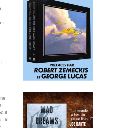
m
ur
l
rane
e
bout
 : le
e.