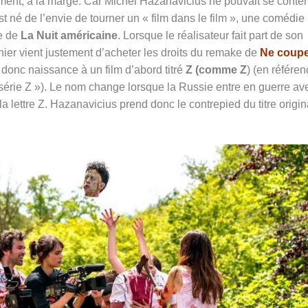
ement, à la marge. Car Michel Hazanavicius ne pouvait se conten
est né de l’envie de tourner un « film dans le film », une comédie
e de
La Nuit américaine
. Lorsque le réalisateur fait part de son
nier vient justement d’acheter les droits du remake de
Ne coup
donc naissance à un film d’abord titré
Z (comme Z
) (en référen
« série Z »). Le nom change lorsque la Russie entre en guerre av
a lettre Z. Hazanavicius prend donc le contrepied du titre origin