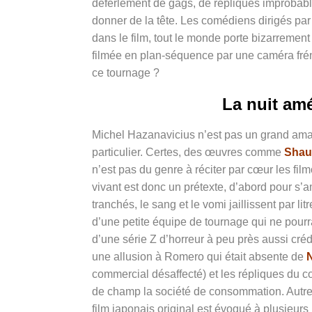
déferlement de gags, de répliques improbable
donner de la tête. Les comédiens dirigés par
dans le film, tout le monde porte bizarrement
filmée en plan-séquence par une caméra frén
ce tournage ?
La nuit amé
Michel Hazanavicius n’est pas un grand amat
particulier. Certes, des œuvres comme
Shau
n’est pas du genre à réciter par cœur les fi
vivant est donc un prétexte, d’abord pour s’
tranchés, le sang et le vomi jaillissent par li
d’une petite équipe de tournage qui ne pourr
d’une série Z d’horreur à peu près aussi cré
une allusion à Romero qui était absente de
commercial désaffecté) et les répliques du c
de champ la société de consommation. Autre
film japonais original est évoqué à plusieur