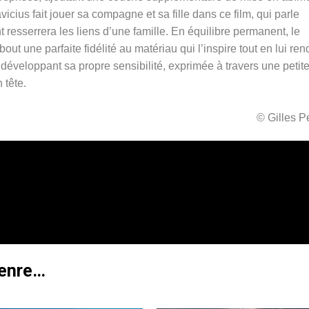
cius fait jouer sa compagne et sa fille dans ce film, qui parle
resserrera les liens d’une famille. En équilibre permanent, le
out une parfaite fidélité au matériau qui l’inspire tout en lui ren
éveloppant sa propre sensibilité, exprimée à travers une petit
 tête.
© Gilles 
genre…