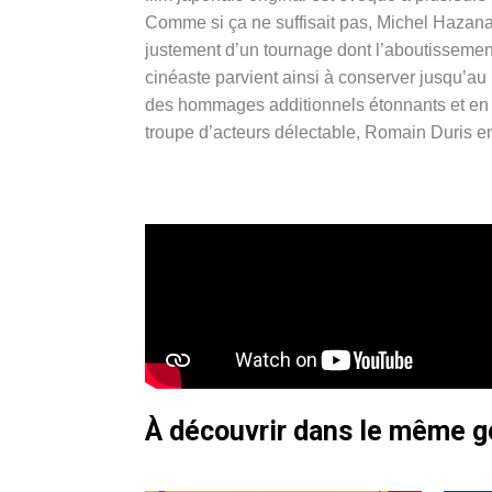
Comme si ça ne suffisait pas, Michel Hazanavi
justement d’un tournage dont l’aboutissement 
cinéaste parvient ainsi à conserver jusqu’au b
des hommages additionnels étonnants et en d
troupe d’acteurs délectable, Romain Duris en
À découvrir dans le même 