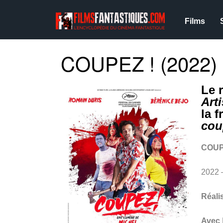
Films
COUPEZ ! (2022)
Le 
Arti
la 
cou
COUP
2022
Réali
Avec