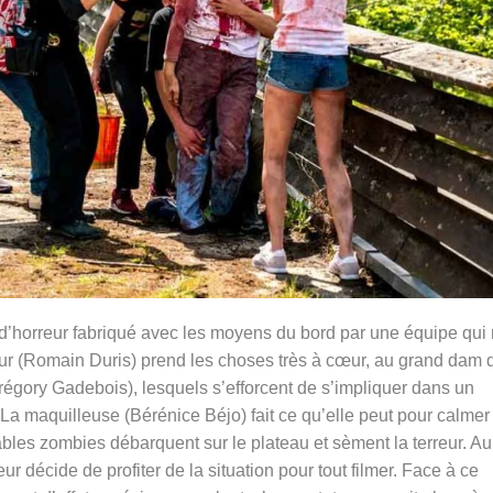
 d’horreur fabriqué avec les moyens du bord par une équipe qui 
ateur (Romain Duris) prend les choses très à cœur, au grand dam 
régory Gadebois), lesquels s’efforcent de s’impliquer dans un
La maquilleuse (Bérénice Béjo) fait ce qu’elle peut pour calmer 
tables zombies débarquent sur le plateau et sèment la terreur. Au
r décide de profiter de la situation pour tout filmer. Face à ce