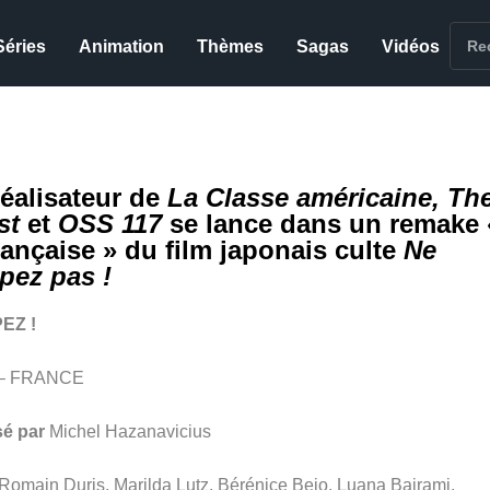
Séries
Animation
Thèmes
Sagas
Vidéos
réalisateur de
La Classe américaine, Th
st
et
OSS 117
se lance dans un remake 
française » du film japonais culte
Ne
pez pas !
EZ !
 – FRANCE
sé par
Michel Hazanavicius
Romain Duris, Marilda Lutz, Bérénice Bejo, Luana Bajrami,