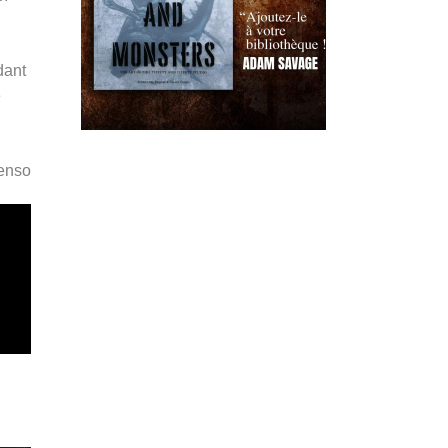
dant
e
Penso