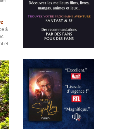
ter
ez
ce à
ec
al et