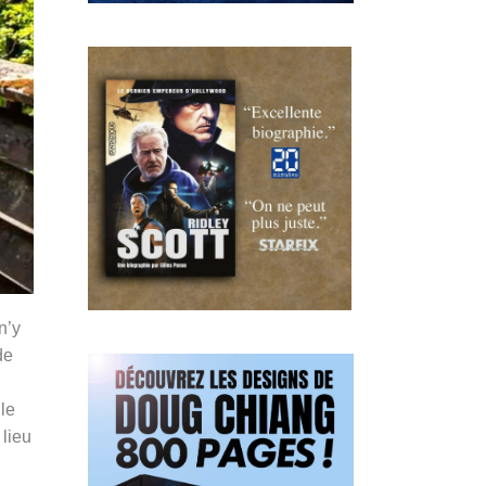
n’y
de
le
 lieu