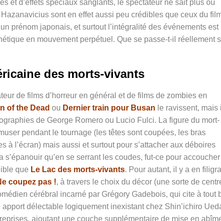
s et d’effets spéciaux sanglants, le spectateur ne sait plus où
 Hazanavicius sont en effet aussi peu crédibles que ceux du fil
 un prénom japonais, et surtout l’intégralité des événements est
étique en mouvement perpétuel. Que se passe-t-il réellement s
ricaine des morts-vivants
eur de films d’horreur en général et de films de zombies en
n of the Dead
ou
Dernier train pour Busan
le ravissent, mais i
lmographies de George Romero ou Lucio Fulci. La figure du mort-
amuser pendant le tournage (les têtes sont coupées, les bras
tres à l’écran) mais aussi et surtout pour s’attacher aux déboires
a s’épanouir qu’en se serrant les coudes, fut-ce pour accoucher
dible que
Le Lac des morts-vivants
. Pour autant, il y a en filig
Ne coupez pas !
, à travers le choix du décor (une sorte de centr
omédien cérébral incarné par Grégory Gadebois, qui cite à tout 
 apport délectable logiquement inexistant chez
Shin’ichiro Ueda
s reprises, ajoutant une couche supplémentaire de mise en abîm