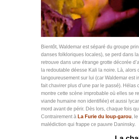
Bientôt, Waldemar
est séparé du groupe prin
danses folkloriques locales), se perd dans la
retrouve dans une étrange grotte décorée d’art
la redoutable déesse Kali la noire. Là, alors 
langoureusement sur lui (car Waldemar est irr
fait chavirer plus d’une par le passé). Hél
montre cette scène improbable où elles se r
viande humaine non identifiée) et aussi lycan
mord avant de périr. Dès lors, chaque fois q
Contrairement à
La Furie du loup-garou
, l
malédiction qui frappe ce pauvre Daninsky.
La chai