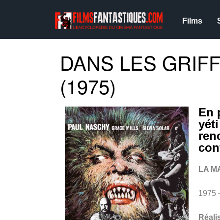
Films
DANS LES GRIF
(1975)
En 
yét
ren
con
LA M
1975
Réali