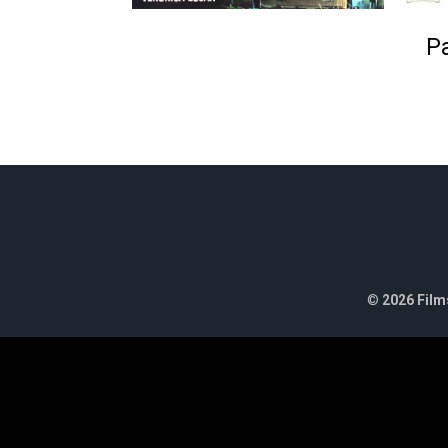
Pa
©
2026 Films