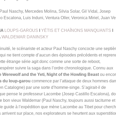
Paul Naschy, Mercedes Molina, Silvia Solar, Gil Vidal, Josep
lo Escalona, Luis Induni, Ventura Oller, Veronica Miriel, Juan Vel
MA
LOUPS-GAROUS
I
YÉTIS ET CHAÎNONS MANQUANTS
I
A
WALDEMAR DANINSKY
nuité, le scénariste et acteur Paul Naschy concocte une septi
ui ne tient compte d’aucun des épisodes précédents et repren
ette étrange série agit donc comme une sorte de reboot,
 espérer suivre la saga dans l’ordre chronologique. Connu aux
 Werewolf and the Yeti, Night of the Howling Beast
ou enco
es du loup-garou
commence par l’attaque de deux hommes da
 en Catalogne) par une sorte d’homme-singe. S’agirait-il de
ue pense le professeur Lacombe (Josep Castillo Escalona), don
 ce bon vieux Waldemar (Paul Naschy, toujours aussi taciturne et
 de guide à l’expédition que mène Lacombe au Tibet pour cherch
s arrivent sur place, nos explorateurs se heurtent aux superstiti