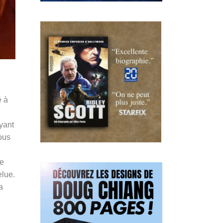
é à
ayant
ous
le
elue.
a