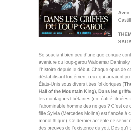
Avec
Castil
THE
SAG
Se souciant bien peu d’une quelconque conti
aventure du loup-garou Waldemar Daninsky q
l’histoire depuis le début. Chaque opus de c
déstabilisant forcément ceux qui auraient pu
États-Unis sous divers titres folkloriques (
The
Hall of the Mountain King
),
Dans les griff
les montagnes tibétaines (en réalité filmées
l’abominable homme des neiges ? C’est ce q
fille Sylvia (Mercedes Molina) est fiancée à
monolithique). Ce dernier accepte de servir
des preuves de l’existence du yéti. Dès qu’il