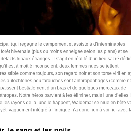
cipal (qui regagne le campement et assiste à d’interminables
 forêt hivernale (plus ou moins enneigée selon les plans) et se
efacts tribaux étranges. Il s’agit en réalité d’un lieu sacré dédi
qu’il est à moitié inconscient, deux femmes nues se jettent
ésistible comme toujours, son regard noir et son torse viril en 
as ces autochtones peu farouches sont anthropophages (comme n
epaissent bestialement d’un bras et de quelques morceaux de
thropes. Notre héros parvient à les éliminer, mais l’une d’elles 
ue les rayons de la lune le frappent, Waldemar se mue en bête v
e yéti vaguement intégré à l’intrigue n’a donc rien à voir ici avec l
r, le sang et les poils