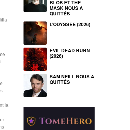
BLOB ET THE
MASK NOUS A
QUITTÉS
illa
L’ODYSSÉE (2026)
EVIL DEAD BURN
ème
(2026)
d
SAM NEILL NOUS A
QUITTÉS
re
ns
t la
er
ons