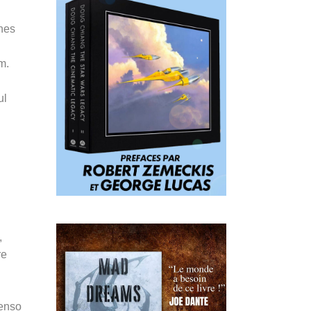
nes
m.
ul
,
re
Penso