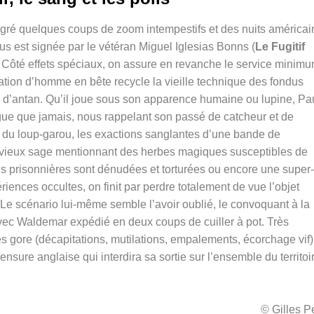
gré quelques coups de zoom intempestifs et des nuits américai
pus est signée par le vétéran
Miguel Iglesias Bonns (
Le Fugitif
. Côté effets spéciaux, on assure en revanche le service minimu
ation d’homme en bête recycle la vieille technique des fondus
 d’antan. Qu’il joue sous son apparence humaine ou lupine, Pa
ugue que jamais, nous rappelant son passé de catcheur et de
 du loup-garou, les exactions sanglantes d’une bande de
n vieux sage mentionnant des herbes magiques susceptibles de
 les prisonnières sont dénudées et torturées ou encore une super-
riences occultes, on finit par perdre totalement de vue l’objet
i. Le scénario lui-même semble l’avoir oublié, le convoquant à la
avec Waldemar expédié en deux coups de cuiller à pot. Très
 gore (décapitations, mutilations, empalements, écorchage vif)
censure anglaise qui interdira sa sortie sur l’ensemble du territoi
© Gilles 