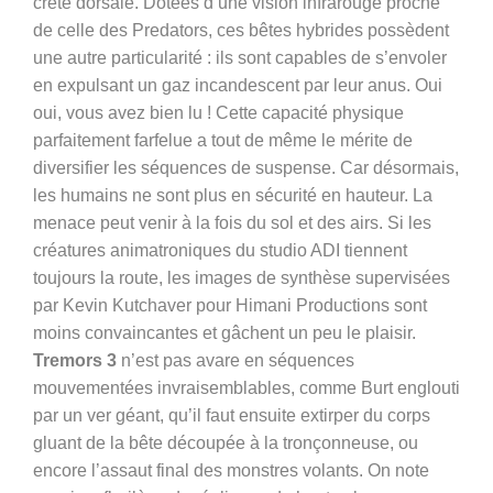
crête dorsale. Dotées d’une vision infrarouge proche
de celle des Predators, ces bêtes hybrides possèdent
une autre particularité : ils sont capables de s’envoler
en expulsant un gaz incandescent par leur anus. Oui
oui, vous avez bien lu ! Cette capacité physique
parfaitement farfelue a tout de même le mérite de
diversifier les séquences de suspense. Car désormais,
les humains ne sont plus en sécurité en hauteur. La
menace peut venir à la fois du sol et des airs. Si les
créatures animatroniques du studio ADI tiennent
toujours la route, les images de synthèse supervisées
par Kevin Kutchaver pour Himani Productions sont
moins convaincantes et gâchent un peu le plaisir.
Tremors 3
n’est pas avare en séquences
mouvementées invraisemblables, comme Burt englouti
par un ver géant, qu’il faut ensuite extirper du corps
gluant de la bête découpée à la tronçonneuse, ou
encore l’assaut final des monstres volants. On note