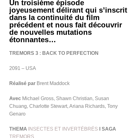
Un troisième épisode
joyeusement délirant qui s’inscrit
dans la continuité du film
précédent et nous fait découvrir
de nouvelles mutations
étonnantes…
TREMORS 3 : BACK TO PERFECTION
2091 – USA
Réalisé par
Brent Maddock
Avec
Michael Gross,
Shawn Christian,
Susan
Chuang,
Charlotte Stewart,
Ariana Richards,
Tony
Genaro
THEMA
INSECTES ET INVERTÉBRÉS
I SAGA
TREMORS