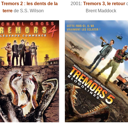
:
Tremors 2 : les dents de la
2001:
Tremors 3, le retour
terre
de S.S. Wilson
Brent Maddock