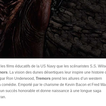
 les films éducatifs de la US Navy que les scénaristes S.S. Wil
mors
. La vision des dunes désertiques leur inspire une histoire 
sé par Ron Underwood,
Tremors
prend les allures d’un western
 la comédie. Emporté par le charisme de Kevin Bacon et Fred Wa
 un succès honorable et donne naissance à une longue saga
ran.