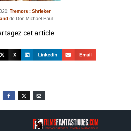
020:
Tremors : Shrieker
land
de Don Michael Paul
rtagez cet article
X
Linkedin
Email