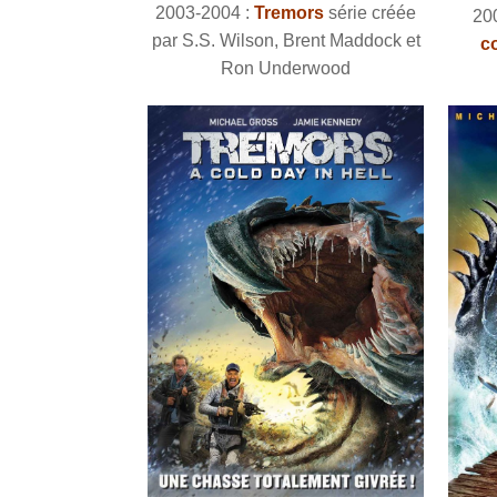
2003-2004 :
Tremors
série créée
20
par S.S. Wilson, Brent Maddock et
c
Ron Underwood