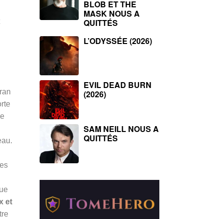
BLOB ET THE
MASK NOUS A
QUITTÉS
L’ODYSSÉE (2026)
EVIL DEAD BURN
ran
(2026)
rte
le
SAM NEILL NOUS A
QUITTÉS
eau.
les
gue
x et
tre