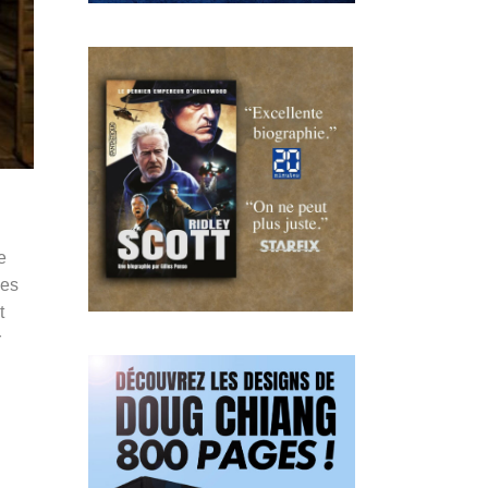
e
des
t
r