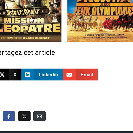
rtagez cet article
X
Linkedin
Email