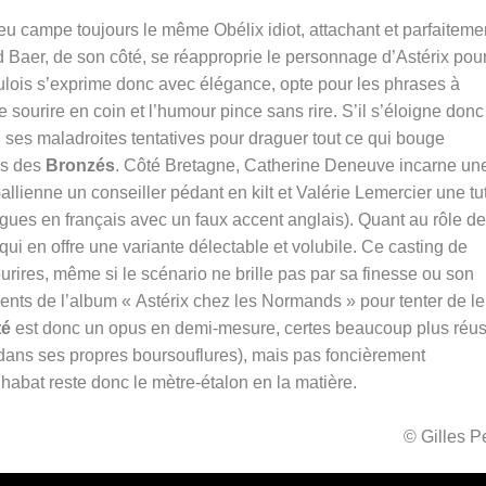
u campe toujours le même Obélix idiot, attachant et parfaiteme
Baer, de son côté, se réapproprie le personnage d’Astérix pou
ulois s’exprime donc avec élégance, opte pour les phrases à
e sourire en coin et l’humour pince sans rire. S’il s’éloigne donc
, ses maladroites tentatives pour draguer tout ce qui bouge
us des
Bronzés
. Côté Bretagne, Catherine Deneuve incarne un
lienne un conseiller pédant en kilt et Valérie Lemercier une tut
ogues en français avec un faux accent anglais). Quant au rôle de
, qui en offre une variante délectable et volubile. Ce casting de
urires, même si le scénario ne brille pas par sa finesse ou son
léments de l’album « Astérix chez les Normands » pour tenter de le
té
est donc un opus en demi-mesure, certes beaucoup plus réus
 dans ses propres boursouflures), mais pas foncièrement
habat reste donc le mètre-étalon en la matière.
© Gilles 