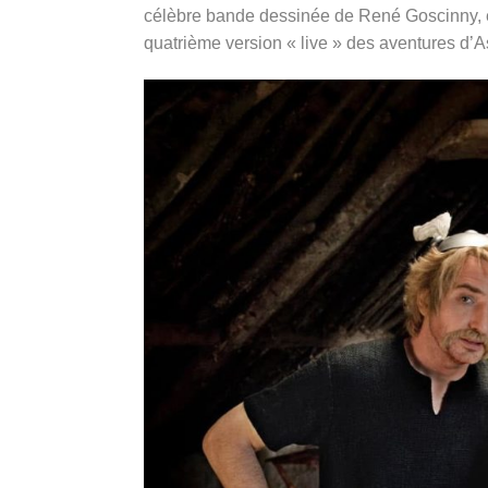
célèbre bande dessinée de René Goscinny, en
quatrième version « live » des aventures d’As