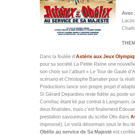
Avec
Lacost
Charl
THE
Dans la foulée d’
Astérix aux Jeux Olympi
pour sa société La Petite Reine une nouvell
son choix sur l’album « Le Tour de Gaule d’A
scénario et Christophe Barratier pour la réal
Productions lance son propre projet d’adapta
Si Gérard Depardieu reste fidèle au poste sous
Cornillac étant lié par contrat à Langmann, 
deux finalistes, mais c’est finalement Edoua
prestation savoureuse du scribe Otis dans
A
improvisé). Le voilà désormais sous le feu de
Obélix au service de Sa Majesté
est confié