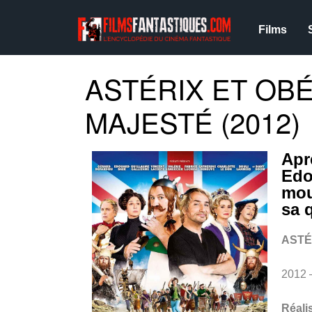
Films
ASTÉRIX ET OBÉ
MAJESTÉ (2012)
Apr
Edo
mou
sa 
ASTÉ
2012
Réali