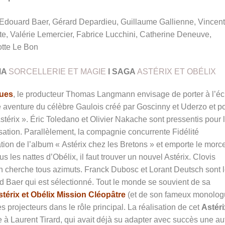
Edouard Baer, Gérard Depardieu, Guillaume Gallienne, Vincent
e, Valérie Lemercier, Fabrice Lucchini, Catherine Deneuve,
otte Le Bon
MA
SORCELLERIE ET MAGIE
I SAGA
ASTÉRIX ET OBÉLIX
ques
, le producteur Thomas Langmann envisage de porter à l’éc
e aventure du célèbre Gaulois créé par Goscinny et Uderzo et po
stérix ». Éric Toledano et Olivier Nakache sont pressentis pour 
isation. Parallèlement, la compagnie concurrente Fidélité
tion de l’album « Astérix chez les Bretons » et emporte le morc
 les nattes d’Obélix, il faut trouver un nouvel Astérix. Clovis
on cherche tous azimuts. Franck Dubosc et Lorant Deutsch sont 
rd Baer qui est sélectionné. Tout le monde se souvient de sa
stérix et Obélix Mission Cléopâtre
(et de son fameux monolo
s projecteurs dans le rôle principal. La réalisation de cet
Astéri
e à Laurent Tirard, qui avait déjà su adapter avec succès une au