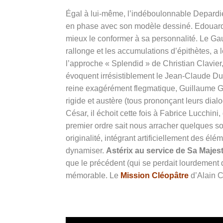
Égal à lui-même, l’indéboulonnable Depardie
en phase avec son modèle dessiné. Edouard 
mieux le conformer à sa personnalité. Le Ga
rallonge et les accumulations d’épithètes, a l
l’approche « Splendid » de Christian Clavier
évoquent irrésistiblement le Jean-Claude D
reine exagérément flegmatique, Guillaume Gal
rigide et austère (tous prononçant leurs dial
César, il échoit cette fois à Fabrice Lucchini
premier ordre sait nous arracher quelques so
originalité, intégrant artificiellement des é
dynamiser.
Astérix au service de Sa Majes
que le précédent (qui se perdait lourdement
mémorable. Le
Mission Cléopâtre
d’Alain C