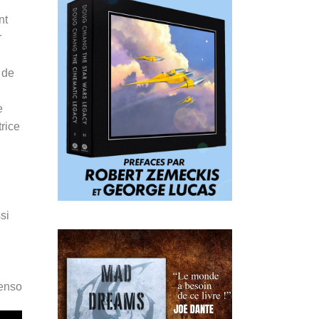
nt
r
 de
e
rice
si
Penso