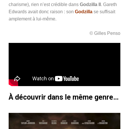
charisme), rien n’est crédible dans
Godzilla II
. Gareth
Edwards avait donc raison : son
Godzilla
se suffisait
amplement à lui-même.
© Gilles Penso
À découvrir dans le même genre…