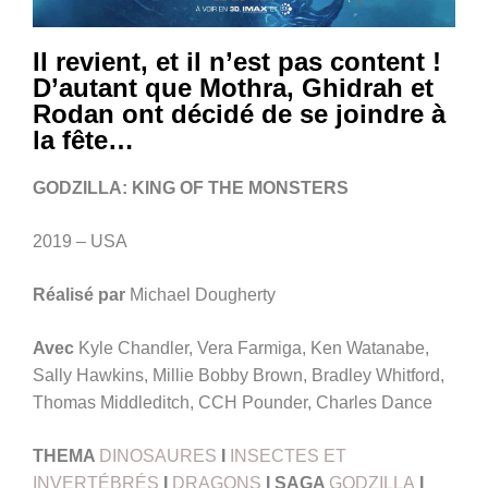
Il revient, et il n’est pas content !
D’autant que Mothra, Ghidrah et
Rodan ont décidé de se joindre à
la fête…
GODZILLA: KING OF THE MONSTERS
2019 – USA
Réalisé par
Michael Dougherty
Avec
Kyle Chandler, Vera Farmiga, Ken Watanabe,
Sally Hawkins, Millie Bobby Brown, Bradley Whitford,
Thomas Middleditch, CCH Pounder, Charles Dance
THEMA
DINOSAURES
I
INSECTES ET
INVERTÉBRÉS
I
DRAGONS
I SAGA
GODZILLA
I