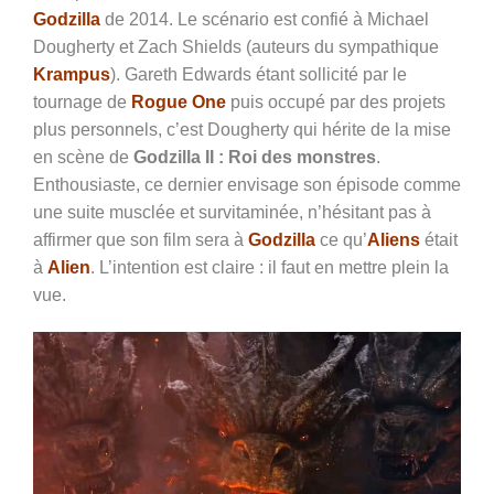
Godzilla
de 2014. Le scénario est confié à Michael
Dougherty et Zach Shields (auteurs du sympathique
Krampus
). Gareth Edwards étant sollicité par le
tournage de
Rogue One
puis occupé par des projets
plus personnels, c’est Dougherty qui hérite de la mise
en scène de
Godzilla II : Roi des monstres
.
Enthousiaste, ce dernier envisage son épisode comme
une suite musclée et survitaminée, n’hésitant pas à
affirmer que son film sera à
Godzilla
ce qu’
Aliens
était
à
Alien
. L’intention est claire : il faut en mettre plein la
vue.