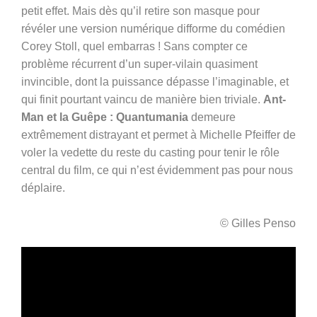
petit effet. Mais dès qu’il retire son masque pour
révéler une version numérique difforme du comédien
Corey Stoll, quel embarras ! Sans compter ce
problème récurrent d’un super-vilain quasiment
invincible, dont la puissance dépasse l’imaginable, et
qui finit pourtant vaincu de manière bien triviale.
Ant-
Man et la Guêpe : Quantumania
demeure
extrêmement distrayant et permet à Michelle Pfeiffer de
voler la vedette du reste du casting pour tenir le rôle
central du film, ce qui n’est évidemment pas pour nous
déplaire.
© Gilles Penso