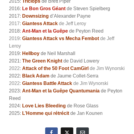
2015:
Triclops
de Brett Piper
2016:
Le Bon Gros Géant
de Steven Spielberg
2017:
Downsizing
d’Alexander Payne
2017:
Giantess Attack
de Jeff Leroy
2018:
Ant-Man et la Guêpe
de Peyton Reed
2019:
Giantess Attack vs Mecha Fembot
de Jeff
Leroy
2019:
Hellboy
de Neil Marshall
2021:
The Green Knight
de David Lowery
2022:
Attack of the 50 Foot CamGirl
de Jim Wynorski
2022:
Black Adam
de Jaume Collet-Serra
2022:
Giantess Battle Attack
de Jim Wynorski
2023:
Ant-Man et la Guêpe Quantumania
de Peyton
Reed
2024:
Love Lies Bleeding
de Rose Glass
2025:
L’Homme qui rétrécit
de Jan Kounen