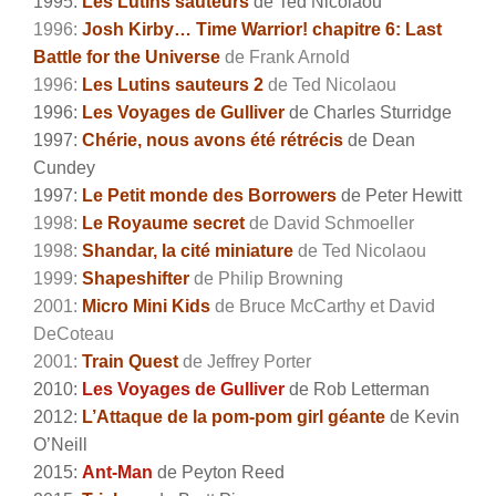
1995:
Les Lutins sauteurs
de Ted Nicolaou
1996:
Josh Kirby… Time Warrior! chapitre 6: Last
Battle for the Universe
de
Frank Arnold
1996:
Les Lutins sauteurs 2
de Ted Nicolaou
1996:
Les Voyages de Gulliver
de Charles Sturridge
1997:
Chérie, nous avons été rétrécis
de Dean
Cundey
1997:
Le Petit monde des Borrowers
de Peter Hewitt
1998:
Le Royaume secret
de David Schmoeller
1998:
Shandar, la cité miniature
de Ted Nicolaou
1999:
Shapeshifter
de Philip Browning
2001:
Micro Mini Kids
de Bruce McCarthy et David
DeCoteau
2001:
Train Quest
de Jeffrey Porter
2010:
Les Voyages de Gulliver
de Rob Letterman
2012:
L’Attaque de la pom-pom girl géante
de Kevin
O’Neill
2015:
Ant-Man
de Peyton Reed