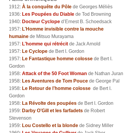
1912:
À la conquête du Pôle
de Georges Méliès
1936:
Les Poupées du Diable
de Tod Browning
1940:
Docteur Cyclope
d’Ernest B. Schoedsack
1957:
L’Homme invisible contre la mouche
humaine
de Mitsuo Murayama
1957:
L’homme qui rétrécit
de Jack Arnold
1957:
Le Cyclope
de Bert I. Gordon
1957:
Le Fantastique homme colosse
de Bert I.
Gordon
1958:
Attack of the 50 Foot Woman
de Nathan Juran
1958:
Les Aventures de Tom Pouce
de George Pal
1958:
Le Retour de l’homme colosse
de Bert I.
Gordon
1958:
La Révolte des poupées
de Bert I. Gordon
1959:
Darby O’Gill et les farfadets
de Robert
Stevenson
1959:
Lou Costello et la blonde
de Sidney Miller
1960:
Les Voyages de Gulliver
de Jack Sher