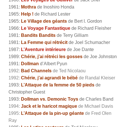
1961:
Mothra
de Inoshiro Honda
1965:
Help !
de Richard Lester
1965:
Le Village des géants
de Bert I. Gordon
1966:
Le Voyage Fantastique
de Richard Fleisher
1981:
Bandits Bandits
de Terry Gilliam
1981:
La Femme qui rétrécit
de Joel Schumacher
1987:
L’Aventure intérieure
de Joe Dante
1989:
Chérie, j’ai rétréci les gosses
de Joe Johnston
1991:
Dollman
d’Albert Pyun
1992:
Bad Channels
de Ted Nicolaou
1992:
Chérie, j’ai agrandi le bébé
de Randal Kleiser
1993:
L’Attaque de la femme de 50 pieds
de
Christopher Guest
1993:
Dollman vs. Demonic Toys
de Charles Band
1994:
Jack et le haricot magique
de Michael Davis
1995:
L’Attaque de la pin-up géante
de Fred Olen
Ray