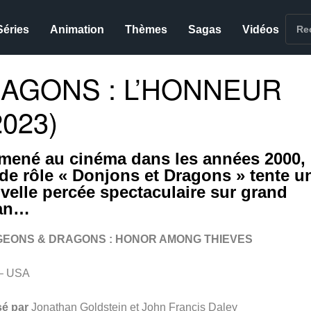
Séries
Animation
Thèmes
Sagas
Vidéos
AGONS : L’HONNEUR
023)
mené au cinéma dans les années 2000, 
 de rôle « Donjons et Dragons » tente u
velle percée spectaculaire sur grand
an…
EONS & DRAGONS : HONOR AMONG THIEVES
– USA
sé par
Jonathan Goldstein et John Francis Daley