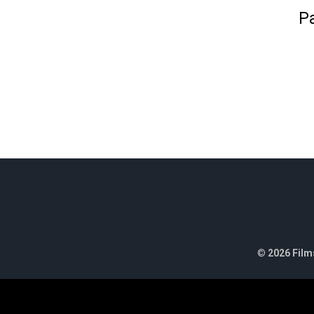
Pa
©
2026 Films