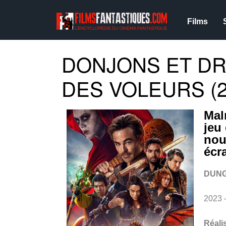
Films
DONJONS ET DR
DES VOLEURS (2
Mal
jeu
nou
écr
DUNG
2023 
Réali