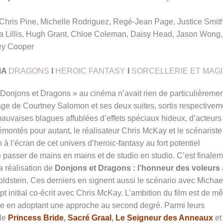
Chris Pine, Michelle Rodriguez, Regé-Jean Page, Justice Smith
a Lillis, Hugh Grant, Chloe Coleman, Daisy Head, Jason Wong,
ey Cooper
MA
DRAGONS
I
HEROIC FANTASY
I
SORCELLERIE ET MAGI
« Donjons et Dragons » au cinéma n’avait rien de particulièremen
rage de Courtney Salomon et ses deux suites, sortis respectivem
auvaises blagues affublées d’effets spéciaux hideux, d’acteurs
émontés pour autant, le réalisateur Chris McKay et le scénariste
à l’écran de cet univers d’heroic-fantasy au fort potentiel
 de passer de mains en mains et de studio en studio. C’est finale
a réalisation de
Donjons et Dragons : l’honneur des voleurs
ldstein. Ces derniers en signent aussi le scénario avec Michae
pt initial co-écrit avec Chris McKay. L’ambition du film est de mê
édie en adoptant une approche au second degré. Parmi leurs
êle
Princess Bride
,
Sacré Graal
,
Le Seigneur des Anneaux
e