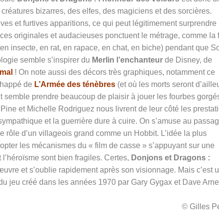
créatures bizarres, des elfes, des magiciens et des sorcières.
ves et furtives apparitions, ce qui peut légitimement surprendre
nces originales et audacieuses ponctuent le métrage, comme la f
 (en insecte, en rat, en rapace, en chat, en biche) pendant que S
logie semble s’inspirer du
Merlin l’enchanteur
de Disney, de
mal
! On note aussi des décors très graphiques, notamment ce
échappé de
L’Armée des ténèbres
(et où les morts seront d’aille
t semble prendre beaucoup de plaisir à jouer les fourbes gorgé
s Pine et Michelle Rodriguez nous livrent de leur côté les prestat
 sympathique et la guerrière dure à cuire. On s’amuse au passa
le rôle d’un villageois grand comme un Hobbit. L’idée la plus
dopter les mécanismes du « film de casse » s’appuyant sur une
 l’héroïsme sont bien fragiles. Certes,
Donjons et Dragons :
’œuvre et s’oublie rapidement après son visionnage. Mais c’est 
 du jeu créé dans les années 1970 par Gary Gygax et Dave Arn
© Gilles 