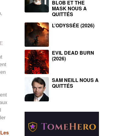
BLOB ET THE
MASK NOUS A
,
QUITTÉS
L’ODYSSÉE (2026)
E
EVIL DEAD BURN
t
(2026)
ent
 en
SAM NEILL NOUS A
QUITTÉS
ment
aux
l
ler
t
Les