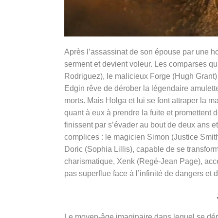
Après l’assassinat de son épouse par une ho
serment et devient voleur. Les comparses qui 
Rodriguez), le malicieux Forge (Hugh Grant) 
Edgin rêve de dérober la légendaire amulett
morts. Mais Holga et lui se font attraper la m
quant à eux à prendre la fuite et promettent d
finissent par s’évader au bout de deux ans
complices : le magicien Simon (Justice Smith)
Doric (Sophia Lillis), capable de se transfor
charismatique, Xenk (Regé-Jean Page), acce
pas superflue face à l’infinité de dangers et 
Le moyen-âge imaginaire dans lequel se dé