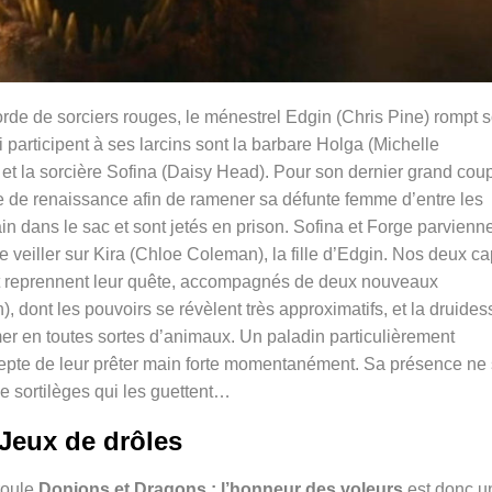
rde de sorciers rouges, le ménestrel Edgin (Chris Pine) rompt 
participent à ses larcins sont la barbare Holga (Michelle
et la sorcière Sofina (Daisy Head). Pour son dernier grand coup
e de renaissance afin de ramener sa défunte femme d’entre les
ain dans le sac et sont jetés en prison. Sofina et Forge parvienn
e veiller sur Kira (Chloe Coleman), la fille d’Edgin. Nos deux cap
 et reprennent leur quête, accompagnés de deux nouveaux
, dont les pouvoirs se révèlent très approximatifs, et la druides
mer en toutes sortes d’animaux. Un paladin particulièrement
pte de leur prêter main forte momentanément. Sa présence ne
de sortilèges qui les guettent…
Jeux de drôles
roule
Donjons et Dragons : l’honneur des voleurs
est donc u