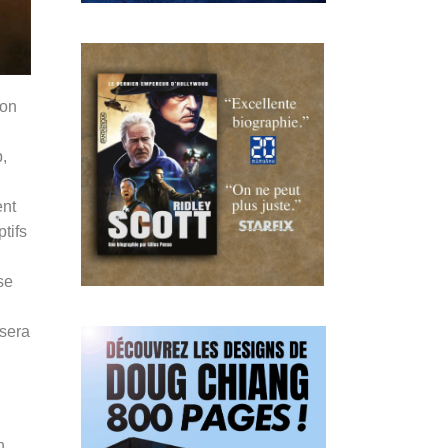
son
,
ent
tifs
se
 sera
n