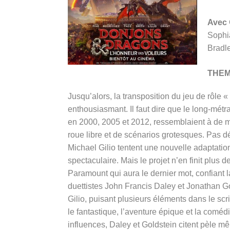
Avec
Sophi
Bradl
THE
Jusqu’alors, la transposition du jeu de rôle 
enthousiasmant. Il faut dire que le long-mét
en 2000, 2005 et 2012, ressemblaient à de m
roue libre et de scénarios grotesques. Pas d
Michael Gilio tentent une nouvelle adaptation 
spectaculaire. Mais le projet n’en finit plus
Paramount qui aura le dernier mot, confiant l
duettistes John Francis Daley et Jonathan Go
Gilio, puisant plusieurs éléments dans le scri
le fantastique, l’aventure épique et la com
influences, Daley et Goldstein citent pèle m