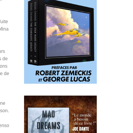
uite
ofina
urs
s de
ions
ge de
une
eson.
Penso