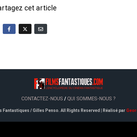
rtagez cet article
CONTACTEZ-NOUS
/
QUI SOMMES-NOUS ?
 Fantastiques / Gilles Penso. All Rights Reserved | Réalisé par
Geor