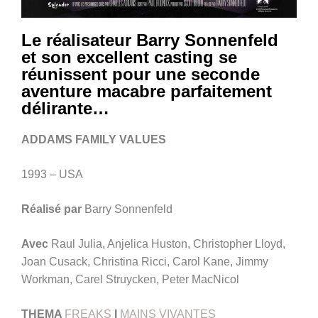
Le réalisateur Barry Sonnenfeld
et son excellent casting se
réunissent pour une seconde
aventure macabre parfaitement
délirante…
ADDAMS FAMILY VALUES
1993 – USA
Réalisé par
Barry Sonnenfeld
Avec
Raul Julia, Anjelica Huston, Christopher Lloyd,
Joan Cusack, Christina Ricci, Carol Kane, Jimmy
Workman, Carel Struycken, Peter MacNicol
THEMA
FREAKS
I
MAINS VIVANTES