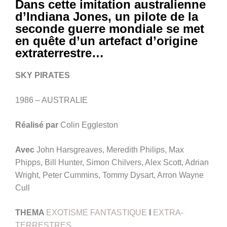
Dans cette imitation australienne
d’Indiana Jones, un pilote de la
seconde guerre mondiale se met
en quête d’un artefact d’origine
extraterrestre…
SKY PIRATES
1986 – AUSTRALIE
Réalisé par
Colin Eggleston
Avec
John Harsgreaves, Meredith Philips, Max
Phipps, Bill Hunter, Simon Chilvers, Alex Scott, Adrian
Wright, Peter Cummins, Tommy Dysart, Arron Wayne
Cull
THEMA
EXOTISME FANTASTIQUE
I
EXTRA-
TERRESTRES