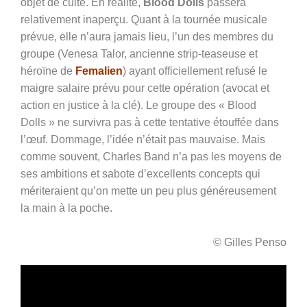
objet de culte. En réalité,
Blood Dolls
passera
relativement inaperçu. Quant à la tournée musicale
prévue, elle n’aura jamais lieu, l’un des membres du
groupe (Venesa Talor, ancienne strip-teaseuse et
héroïne de
Femalien
) ayant officiellement refusé le
maigre salaire prévu pour cette opération (avocat et
action en justice à la clé). Le groupe des « Blood
Dolls » ne survivra pas à cette tentative étouffée dans
l’œuf. Dommage, l’idée n’était pas mauvaise. Mais
comme souvent, Charles Band n’a pas les moyens de
ses ambitions et sabote d’excellents concepts qui
mériteraient qu’on mette un peu plus généreusement
la main à la poche.
© Gilles Penso