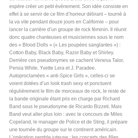
espère créer un petit événement. Son idée consiste en
effet à se servir de ce film d’horreur délirant – tourné à
la va vite pendant douze jours en Californie – pour
lancer la carrière d’un groupe de rock féminin. Il réunit
donc quatre chanteuses et musiciennes sous le nom
des « Blood Dolls » (« Les poupées sanglantes ») :
Cotton Baby, Black Baby, Razor Baby et Shirley.
Derrière ces pseudonymes se cachent Venesa Talor,
Persia White, Yvette Lera et J. Paradee.
Autoproclamées « anti-Spice Girls », celles-ci se
voient dotées d’un look trash sexy et ponctuent
régulièrement le film de morceaux de rock, le reste de
la bande originale étant pris en charge par Richard
Band sous le pseudonyme de Ricardo Bizzeti. Mais
Band veut aller plus loin : avec le concours de Miles
Copeland, le manager de Police et de Sting, il prépare
une tournée du groupe sur le continent américain.
L’opération semble juteuse : les concerts des filles