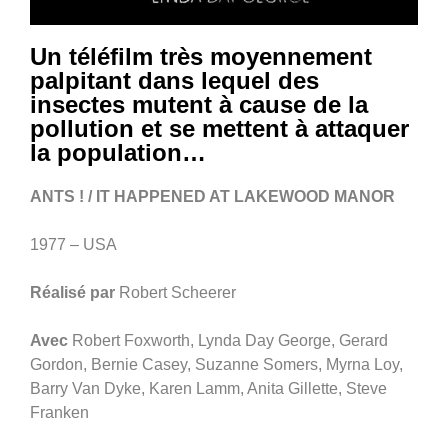
Un téléfilm très moyennement
palpitant dans lequel des
insectes mutent à cause de la
pollution et se mettent à attaquer
la population…
ANTS ! / IT HAPPENED AT LAKEWOOD MANOR
1977 – USA
Réalisé par
Robert Scheerer
Avec
Robert Foxworth, Lynda Day George, Gerard
Gordon, Bernie Casey, Suzanne Somers, Myrna Loy,
Barry Van Dyke, Karen Lamm, Anita Gillette, Steve
Franken